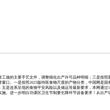
工做的主要手艺文件，调整细化出产许可品种明细；三是按照新
窗口。一是按照2025版特医食物尺度的产物分类，中国网是
五是连系呈现的食物平安风险以及储运等最新要求，本网通过1
起实施。进一步明白功课区卫生节制要乞降环节设备要求！从出产