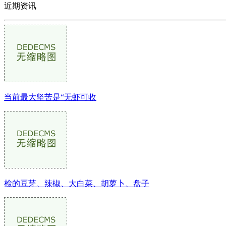
近期资讯
当前最大坚苦是“无虾可收
检的豆芽、辣椒、大白菜、胡萝卜、盘子