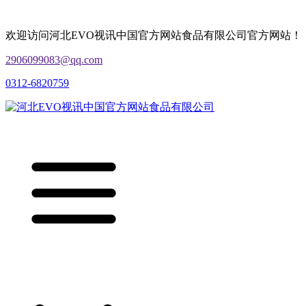
欢迎访问河北EVO视讯中国官方网站食品有限公司官方网站！
2906099083@qq.com
0312-6820759