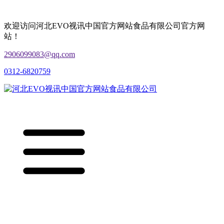
欢迎访问河北EVO视讯中国官方网站食品有限公司官方网
站！
2906099083@qq.com
0312-6820759