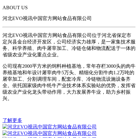
ABOUT US
河北EVO视讯中国官方网站食品有限公司
河北EVO视讯中国官方网站食品有限公司位于河北省保定市
定兴县金台经济开发区，公司经济实力雄厚，是一家集技术服
务、科学养殖、肉牛屠宰加工、冷链仓储和物流配送于一体的
省级农业产业化重点企业。
公司现有2000平方米的饲料种植基地，常年存栏3000头的肉牛
养殖基地和年设计屠宰肉牛5万头、精细化分割牛肉1.2万吨的
屠宰加工、分割调理车间，配套冷库、冷链物流设施设备齐
全。依托国家级肉牛牦牛产业技术体系实验站的优势，发挥省
级农业产业化龙头带动作用，大力发展养牛业，助力乡村振
兴。
了解更多