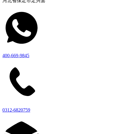
河北省保定市定兴县
400-669-9845
0312-6820759