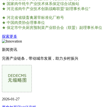
★ 国家肉牛牦牛产业技术体系保定综合试验站
★ 河北省肉牛产业技术创新战略联盟“副理事长单位”
★ 河北省省级畜禽屠宰标准化厂称号
★ 中国肉类协会理事单位
★ 保定市中央厨房预制菜产业联合会（联盟）副理事长单位
探索更多
新闻资讯
完善产业链条，带动城市发展，助力乡村振兴
2026-01-27