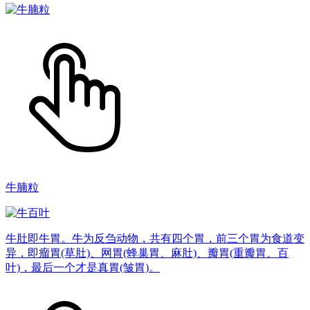
牛腩粒
牛肚即牛胃。牛为反刍动物，共有四个胃，前三个胃为食道变
异，即瘤胃(草肚)、网胃(蜂巢胃、麻肚)、瓣胃(重瓣胃、百
叶)，最后一个才是真胃(皱胃)。