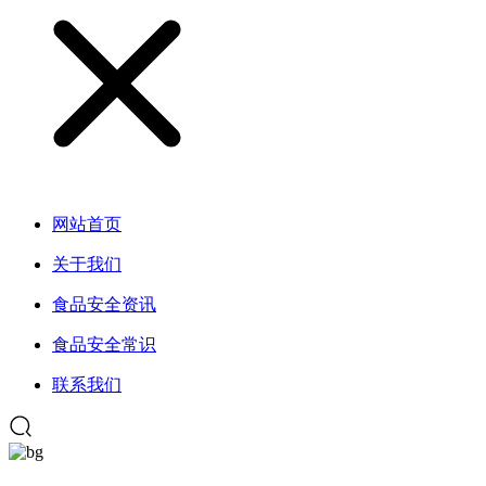
网站首页
关于我们
食品安全资讯
食品安全常识
联系我们