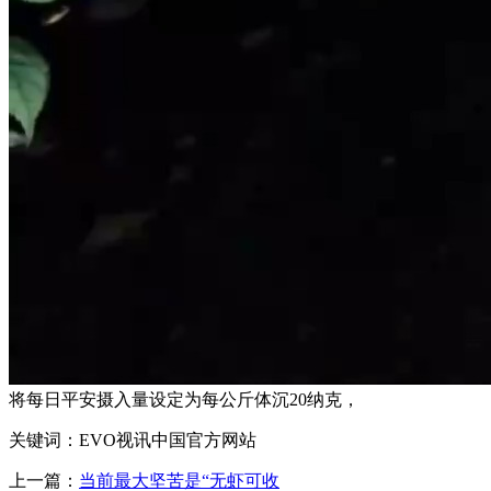
将每日平安摄入量设定为每公斤体沉20纳克，
关键词：EVO视讯中国官方网站
上一篇：
当前最大坚苦是“无虾可收