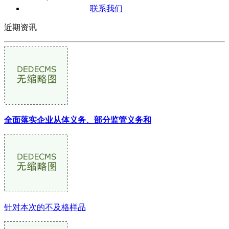
联系我们
近期资讯
全面落实企业从体义务、部分监管义务和
针对本次的不及格样品