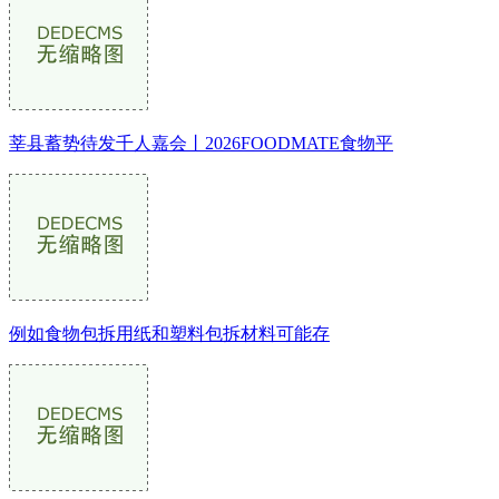
莘县蓄势待发千人嘉会丨2026FOODMATE食物平
例如食物包拆用纸和塑料包拆材料可能存