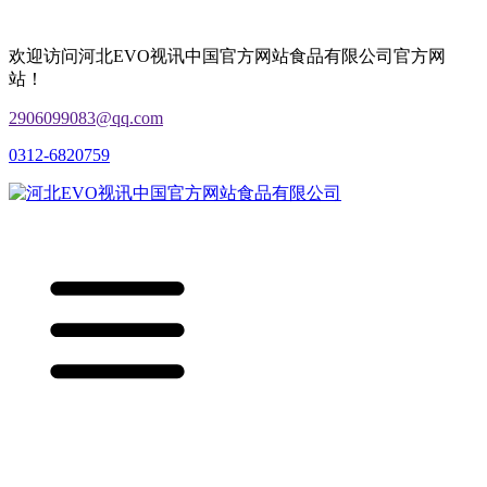
欢迎访问河北EVO视讯中国官方网站食品有限公司官方网
站！
2906099083@qq.com
0312-6820759