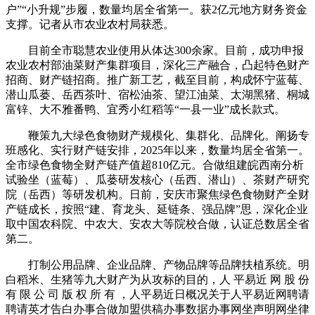
户”“小升规”步履，数量均居全省第一。获2亿元地方财务资金
支撑。记者从市农业农村局获悉。
目前全市聪慧农业使用从体达300余家。目前，成功申报
农业农村部油菜财产集群项目，深化三产融合，凸起特色财产
招商、财产链招商。推广新工艺，截至目前，构成怀宁蓝莓、
潜山瓜蒌、岳西茶叶、宿松油茶、望江油菜、太湖黑猪、桐城
富锌、大不雅番鸭、宜秀小红稻等“一县一业”成长款式。
鞭策九大绿色食物财产规模化、集群化、品牌化。阐扬专
班感化、实行财产链安排，2025年以来，数量均居全省第一。
全市绿色食物全财产链产值超810亿元。合做组建皖西南分析
试验坐（蓝莓）、瓜蒌研发核心（岳西、潜山）、茶财产研究
院（岳西）等研发机构。日前，安庆市聚焦绿色食物财产全财
产链成长，按照“建、育龙头、延链条、强品牌”思，深化企业
取中国农科院、中农大、安农大等院校合做，认证总数居全省
第二。
打制公用品牌、企业品牌、产物品牌等品牌扶植系统。明
白稻米、生猪等九大财产为从攻标的目的，人 平易近 网 股 份
有 限 公 司 版 权 所 有 ，人平易近日概况关于人平易近网聘请
聘请英才告白办事合做加盟供稿办事数据办事网坐声明网坐律