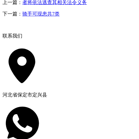
上一篇：
者将依法逃查其相关法令义务
下一篇：
骑手可现患共7类
联系我们
河北省保定市定兴县