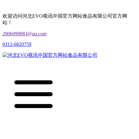
欢迎访问河北EVO视讯中国官方网站食品有限公司官方网
站！
2906099083@qq.com
0312-6820759