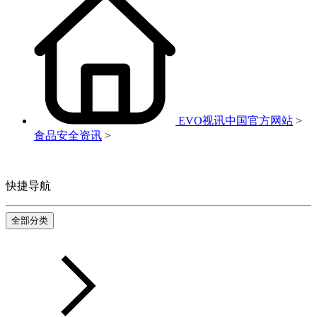
EVO视讯中国官方网站
>
食品安全资讯
>
快捷导航
全部分类