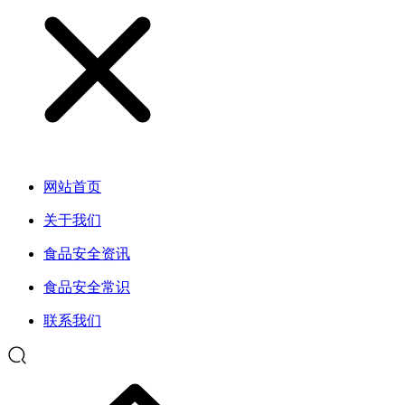
网站首页
关于我们
食品安全资讯
食品安全常识
联系我们