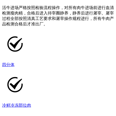
活牛进场严格按照检验流程操作，对所有肉牛进场前进行血清
检测瘦肉精，合格后进入待宰圈静养，静养后进行屠宰。屠宰
过程全部按照清真工艺要求和屠宰操作规程进行，所有牛肉产
品检测合格后才准出厂。
四分体
冷鲜冷冻部位肉