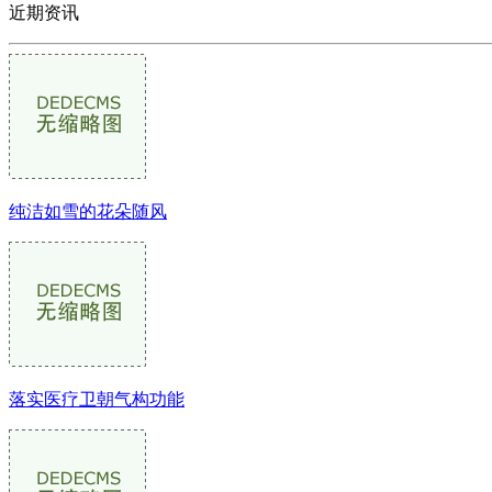
近期资讯
纯洁如雪的花朵随风
落实医疗卫朝气构功能