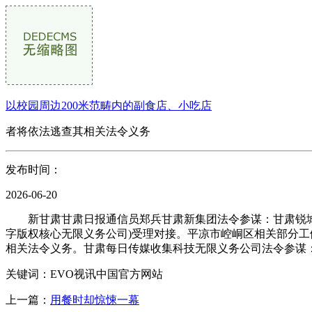
以校园周边200米范畴内的副食店、小吃店
者将依法逃查其相关法令义务
发布时间：
2026-06-20
新甘肃甘肃日报通信员郑兵甘肃新集团法令参谋：甘肃锐城律
字版权核心无限义务公司)受理对接。平凉市崆峒区相关部分
相关法令义务。甘肃每日传媒收集科技无限义务公司法令参谋：
关键词：EVO视讯中国官方网站
上一篇：
用餐时却惊悚一幕