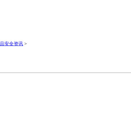
品安全资讯
>