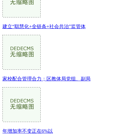
建立“聪慧化+全链条+社会共治”监管体
家校配合管理合力；区教体局党组、副局
年增加率不变正在6%以