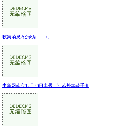
收集消息2亿余条……可
中新网南京12月26日电题：江苏外卖骑手变