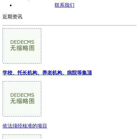
联系我们
近期资讯
学校、托长机构、养老机构、病院等集顶
依法须经核准的项目