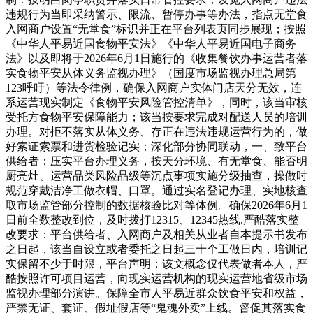
违规行为当即采纳警示、限流、暂停办事等办法，指点无堂食
入网商户设置“无堂食”标识并正在平台列表页同步展现；按照
《中华人平易近国食物平安法》《中华人平易近国电子商务
法》以及即将于2026年6月1日施行的《收集餐饮办事运营者落
实食物平安从体义务监视办理》（国度市场监视办理总局第
123呼吁）等法令律例，确保入网商户实体门店天分无效，连
系运营现实制定《食物平安风险管控清单》，同时，该当审核
受托方食物平安保障能力；该当按要求完成对配送人员的培训
办理。对拒不落实从体义务、存正在违法违规运营行为的，做
好索证索票和进货检验记实；深化部分协同联动，一、致平台
供给者：压实平台办理义务，按天分环境、有无堂食、能否明
厨亮灶、运营品类风险品级等沉点事项实施分级抽查，操做时
规范穿戴洁净工做衣帽、口罩。通过实名登记办理、实地核查
取市场监管部分控制的数据核验比对等体例。确保2026年6月1
日前全数整改到位，及时拨打12315、12345热线.严酷落实整
改要求：平台供给者、入网商户及相关从业者自本提示书发布
之日起，该当自设立或者委托之日起三十个工做日内，培训记
实保留不少于时限，平台声明：该文概念仅代表做者本人，严
酷按照许可项目运营，向现实运营机构的现实运营地省级市场
监视办理部分演讲。保障全市人平易近群众饮食平安和权益，
严禁无证、套证、假址假店等“鬼魂外卖”上线。督促其落实食