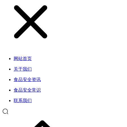
网站首页
关于我们
食品安全资讯
食品安全常识
联系我们