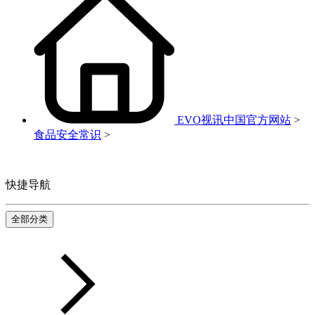
EVO视讯中国官方网站
>
食品安全常识
>
快捷导航
全部分类