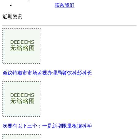
联系我们
近期资讯
会议特邀市市场监视办理局餐饮科彭科长
次要有以下三个：一是新增限量根据科学