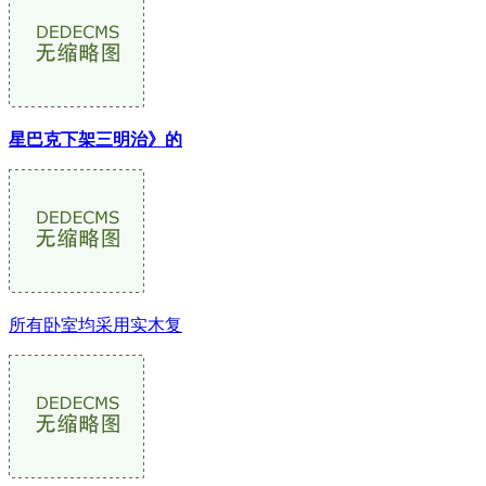
星巴克下架三明治》的
所有卧室均采用实木复