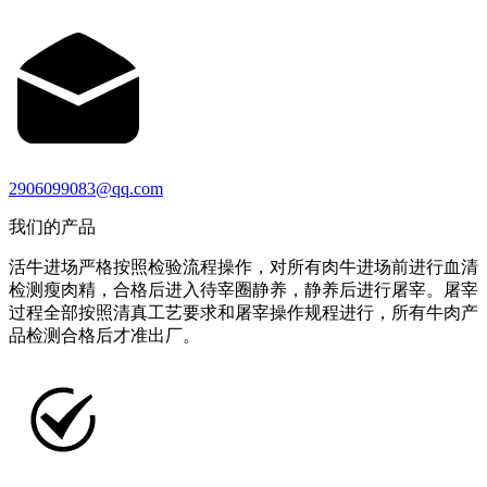
2906099083@qq.com
我们的产品
活牛进场严格按照检验流程操作，对所有肉牛进场前进行血清
检测瘦肉精，合格后进入待宰圈静养，静养后进行屠宰。屠宰
过程全部按照清真工艺要求和屠宰操作规程进行，所有牛肉产
品检测合格后才准出厂。