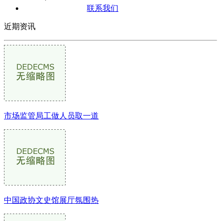
联系我们
近期资讯
市场监管局工做人员取一道
中国政协文史馆展厅氛围热