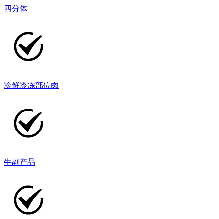
四分体
冷鲜冷冻部位肉
牛副产品