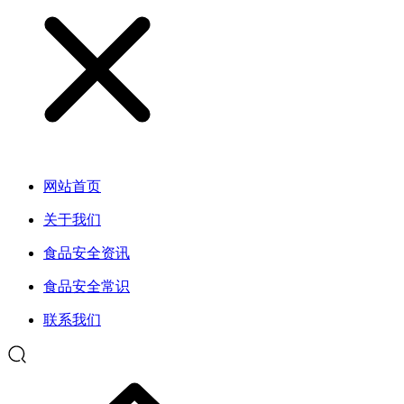
网站首页
关于我们
食品安全资讯
食品安全常识
联系我们