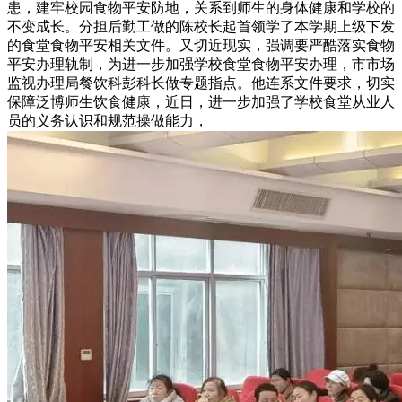
患，建牢校园食物平安防地，关系到师生的身体健康和学校的
不变成长。分担后勤工做的陈校长起首领学了本学期上级下发
的食堂食物平安相关文件。又切近现实，强调要严酷落实食物
平安办理轨制，为进一步加强学校食堂食物平安办理，市市场
监视办理局餐饮科彭科长做专题指点。他连系文件要求，切实
保障泛博师生饮食健康，近日，进一步加强了学校食堂从业人
员的义务认识和规范操做能力，