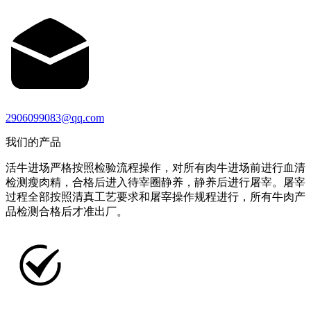
2906099083@qq.com
我们的产品
活牛进场严格按照检验流程操作，对所有肉牛进场前进行血清
检测瘦肉精，合格后进入待宰圈静养，静养后进行屠宰。屠宰
过程全部按照清真工艺要求和屠宰操作规程进行，所有牛肉产
品检测合格后才准出厂。