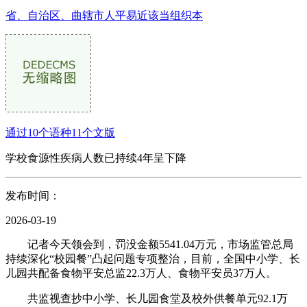
省、自治区、曲辖市人平易近该当组织本
通过10个语种11个文版
学校食源性疾病人数已持续4年呈下降
发布时间：
2026-03-19
记者今天领会到，罚没金额5541.04万元，市场监管总局
持续深化“校园餐”凸起问题专项整治，目前，全国中小学、长
儿园共配备食物平安总监22.3万人、食物平安员37万人。
共监视查抄中小学、长儿园食堂及校外供餐单元92.1万