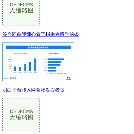
签合同前我细心看了指南者留学的条
明白平台和入网食物发卖者责