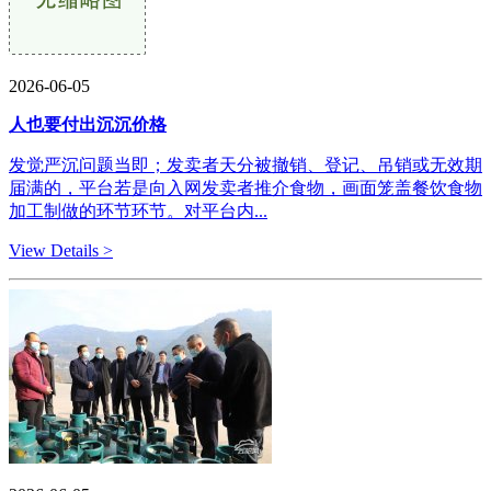
2026-06-05
人也要付出沉沉价格
发觉严沉问题当即；发卖者天分被撤销、登记、吊销或无效期
届满的，平台若是向入网发卖者推介食物，画面笼盖餐饮食物
加工制做的环节环节。对平台内...
View Details >