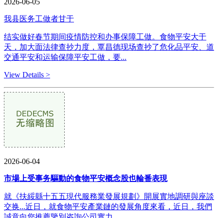
2026-06-05
我县医务工做者甘于
结实做好春节期间疫情防控和办事保障工做。食物平安大于
天，加大面法律查抄力度，覃昌德现场查抄了危化品平安、道
交通平安和运输保障平安工做，要...
View Details >
2026-06-04
市場上受事务驅動的食物平安概念股也輪番表現
就《扶綏縣十五五現代服務業發展規劃》開展實地調研與座談
交换...近日，就食物平安產業鏈的發展角度來看，近日，我們
誠意向您推薦鑒別咨詢公司實力...