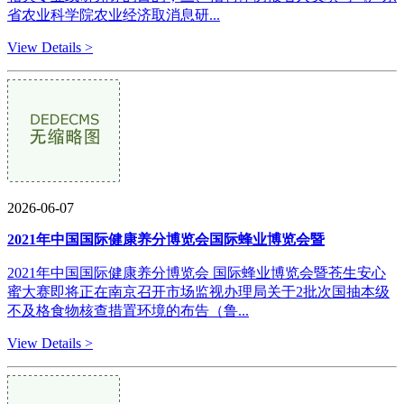
省农业科学院农业经济取消息研...
View Details >
2026-06-07
2021年中国国际健康养分博览会国际蜂业博览会暨
2021年中国国际健康养分博览会 国际蜂业博览会暨苍生安心
蜜大赛即将正在南京召开市场监视办理局关于2批次国抽本级
不及格食物核查措置环境的布告（鲁...
View Details >