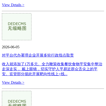
View Details >
2026-06-05
对平台代办署理企业开展多轮行政指点取责
收入就添加了1万多元。全力鞭策收集餐饮食物平安集中整治
走深走实， 戴上眼镜，切实守护人平易近群众舌尖上的平
安。监管部分据此开展靶向性线上+线...
View Details >