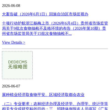
2026-06-08
大案告破（2026年6月1日）回族自治区市场监视办
十项行动护航浙江杨梅上市（2026年6月4日）贵州省市场监管
局关于9批次食物抽检不及格环境的布告（2026年第10期）贵
州省市场监管局关于15批次食物抽检不...
View Details >
2026-06-07
展种植业经济取食物平安、区域经济取都会农业
（二）专业要求：农林经济办理及经济学、办理学、统计学等
相关专业或研究标的目的；三、招聘体例报名人员填写《广东