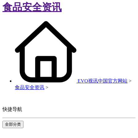
食品安全资讯
EVO视讯中国官方网站
>
食品安全资讯
>
快捷导航
全部分类