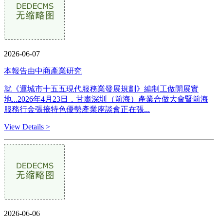
2026-06-07
本報告由中商產業研究
就《運城市十五五現代服務業發展規劃》編制工做開展實
地...2026年4月23日，甘肅深圳（前海）產業合做大會暨前海
服務行金張掖特色優勢產業座談會正在張...
View Details >
2026-06-06