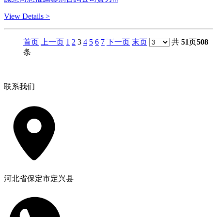
View Details >
首页
上一页
1
2
3
4
5
6
7
下一页
末页
共
51
页
508
条
联系我们
河北省保定市定兴县