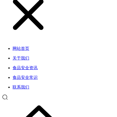
网站首页
关于我们
食品安全资讯
食品安全常识
联系我们