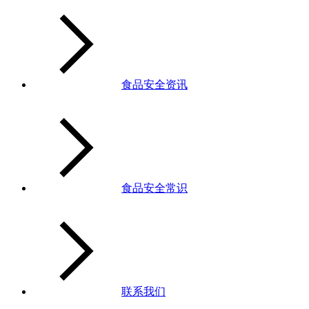
食品安全资讯
食品安全常识
联系我们