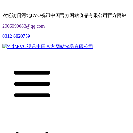
欢迎访问河北EVO视讯中国官方网站食品有限公司官方网站！
2906099083@qq.com
0312-6820759