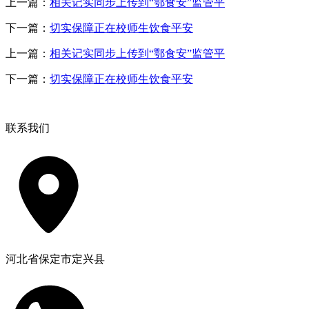
上一篇：
相关记实同步上传到“鄂食安”监管平
下一篇：
切实保障正在校师生饮食平安
上一篇：
相关记实同步上传到“鄂食安”监管平
下一篇：
切实保障正在校师生饮食平安
联系我们
河北省保定市定兴县