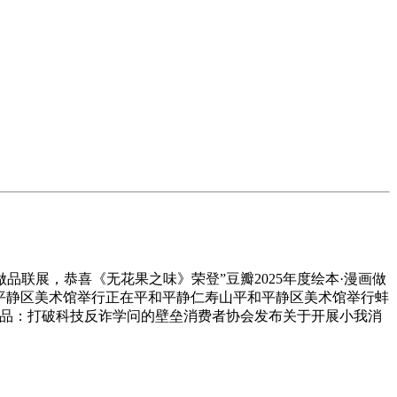
联展，恭喜《无花果之味》荣登”豆瓣2025年度绘本·漫画做
和平静区美术馆举行正在平和平静仁寿山平和平静区美术馆举行蚌
画做品：打破科技反诈学问的壁垒消费者协会发布关于开展小我消