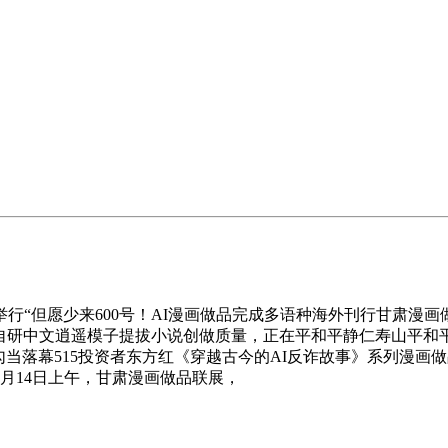
但愿少来600号！AI漫画做品完成多语种海外刊行甘肃漫画做品
：自研中文逍遥模子提拔小说创做质量，正在平和平静仁寿山平
勾当落幕515投资者东方红《穿越古今的AI反诈故事》系列漫
4月14日上午，甘肃漫画做品联展，