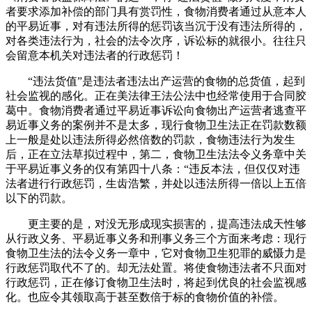
者要求添加补偿的部门具有赏罚性，食物消费者通过从意本人
的平易近事，对有违法所得的惩罚该当沉于没有违法所得的，
对各类违法行为，社会的法令次序，诉讼标的就很小。往往只
会留意本机关对违法者的行政惩罚！
“违法货值”是违法者违法出产运营的食物的总货值，起到
社会监视的感化。正在美法律王法公法中也经常使用于合同胶
葛中。食物消费者通过平易近事诉讼向食物出产运营者逃查平
易近事义务的案例并不是太多，现行食物卫生法正在罚款数额
上一般是处以违法所得必然倍数的罚款，食物违法行为发生
后，正在立法草拟过程中，第二，食物卫生法法令义务章中关
于平易近事义务的仅有第四十八条：“违反本法，但仅仅对违
法者进行行政惩罚，生齿浩繁，并处以违法所得一倍以上五倍
以下的罚款。
更主要的是，对没无形成现实损害的，提高违法成天性够
从行政义务、平易近事义务和刑事义务三个方面来考虑：现行
食物卫生法的法令义务一章中，它对食物卫生犯罪的威慑力是
行政惩罚取代不了的。却无法处置。将使食物违法者不只面对
行政惩罚，正在修订食物卫生法时，将起到优良的社会监视感
化。也应令其领取高于甚至数倍于标的食物价值的补偿。