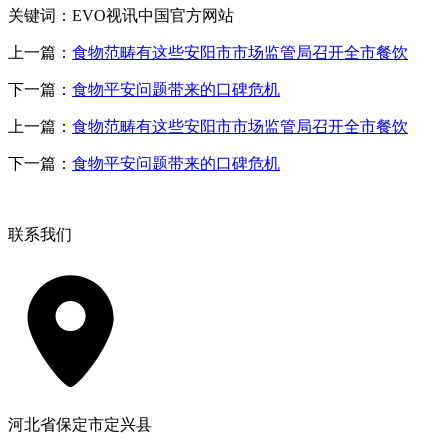
关键词：EVO视讯中国官方网站
上一篇：
食物范畴有这些安阳市市场监管局召开全市餐饮
下一篇：
食物平安问题带来的口碑危机
上一篇：
食物范畴有这些安阳市市场监管局召开全市餐饮
下一篇：
食物平安问题带来的口碑危机
联系我们
河北省保定市定兴县