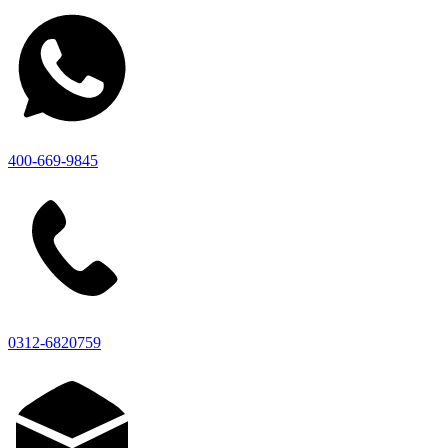
400-669-9845
0312-6820759