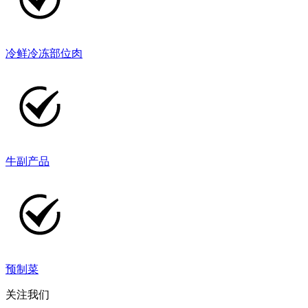
冷鲜冷冻部位肉
牛副产品
预制菜
关注我们