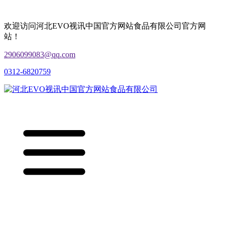
欢迎访问河北EVO视讯中国官方网站食品有限公司官方网
站！
2906099083@qq.com
0312-6820759