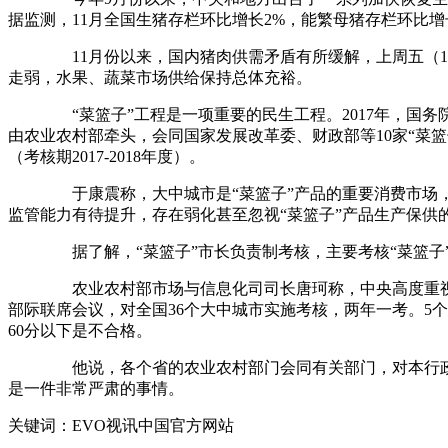
据监测，11月全国生猪存栏环比增长2%，能繁母猪存栏环比增长
11月份以来，国内猪肉供需矛盾有所缓解，上周五（12月27日
走弱，水果、蔬菜市场供给保持总体充裕。
“菜篮子”工程是一项重要的民生工程。2017年，国务院办
由农业农村部牵头，会同国家发展改革委、财政部等10家“菜
（考核期2017-2018年度）。
于康震称，大中城市是“菜篮子”产品的重要消费市场，是
监管能力有待提升，存在弱化甚至忽视“菜篮子”产品生产保供
据了解，“菜篮子”市长负责制考核，主要考核“菜篮子”
农业农村部市场与信息化司司长唐珂称，中央高度重视“菜篮
部际联席会议，对全国36个大中城市实施考核，两年一考。5个方
60分以下是不合格。
他说，各个省的农业农村部门会同有关部门，对本行政区的
是一件非常严肃的事情。
关键词：EVO视讯中国官方网站