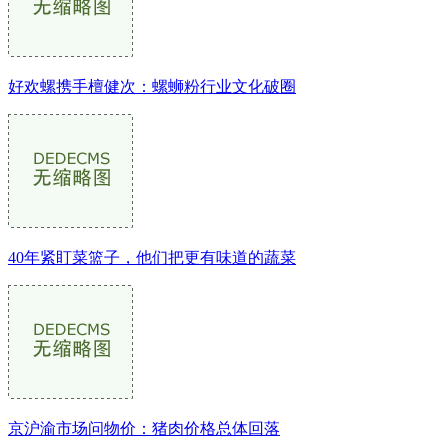
好欢螺携手檀健次：螺蛳粉行业文化破圈
40年紧盯菜篮子，他们把更有味道的蔬菜
京沪渝市场问物价：猪肉价格总体回落