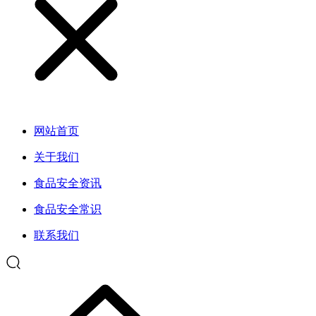
网站首页
关于我们
食品安全资讯
食品安全常识
联系我们