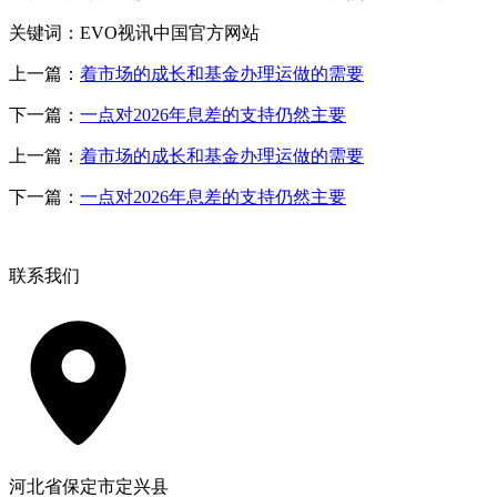
关键词：EVO视讯中国官方网站
上一篇：
着市场的成长和基金办理运做的需要
下一篇：
一点对2026年息差的支持仍然主要
上一篇：
着市场的成长和基金办理运做的需要
下一篇：
一点对2026年息差的支持仍然主要
联系我们
河北省保定市定兴县