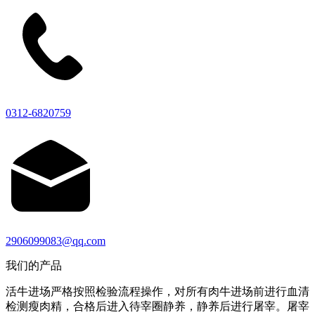
0312-6820759
2906099083@qq.com
我们的产品
活牛进场严格按照检验流程操作，对所有肉牛进场前进行血清
检测瘦肉精，合格后进入待宰圈静养，静养后进行屠宰。屠宰