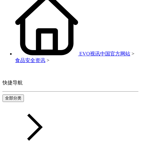
EVO视讯中国官方网站
>
食品安全资讯
>
快捷导航
全部分类