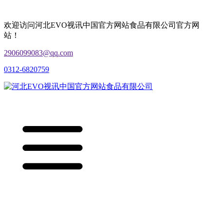
欢迎访问河北EVO视讯中国官方网站食品有限公司官方网
站！
2906099083@qq.com
0312-6820759