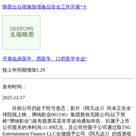
陕西出台措施加强食品安全工作开展“十
开展临床医学、西医学、口腔医学专业“
较上年同期增加1.29
发布时间：
2025-12-17
目前公司仍处于吃亏形态，影片《阿凡达3》尚未正在全
球院线上映，博纳影业001330）集团股份无限公司(以下简
称“博纳影业”)发布股票买卖非常波动通知布告。归属于上市
公司股东的净利润-11.09亿元，且公司控股子公司通过取TSG
Entertainment Finance LLC合做授予公司《阿凡达3》的投资收