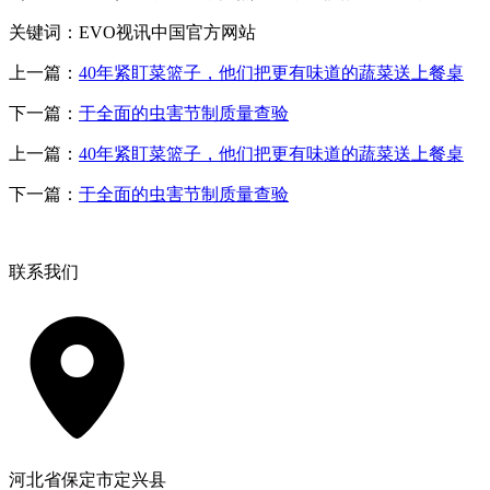
关键词：EVO视讯中国官方网站
上一篇：
40年紧盯菜篮子，他们把更有味道的蔬菜送上餐桌
下一篇：
于全面的虫害节制质量查验
上一篇：
40年紧盯菜篮子，他们把更有味道的蔬菜送上餐桌
下一篇：
于全面的虫害节制质量查验
联系我们
河北省保定市定兴县