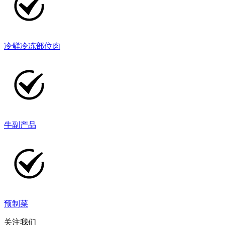
冷鲜冷冻部位肉
牛副产品
预制菜
关注我们