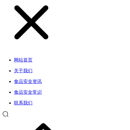
网站首页
关于我们
食品安全资讯
食品安全常识
联系我们