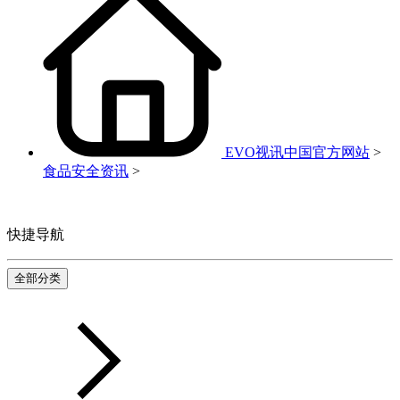
EVO视讯中国官方网站
>
食品安全资讯
>
快捷导航
全部分类