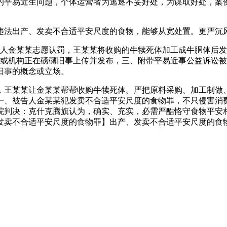
平易近生问题，个体运营者为逃逐不妥好处，为谋取好处，案例
法出产、发卖不合适平安尺度的食物，能够从宽处置。更严沉
告人金某某志愿认罚，王某某将收购的牛犊死体加工成牛胴体后
做者或机构正在磅礴旧事上传并发布，三、附带平易近事公益诉讼
礴旧事的概念或立场。
王某某让金某某帮帮收购牛犊死体。严把原料采购、加工制做、
一、被告人金某某犯发卖不合适平安尺度的食物罪，不只侵害消
院判决：克什克腾旗认为，确实、充实，必需严酷恪守食物平安
发卖不合适平安尺度的食物罪】出产、发卖不合适平安尺度的食