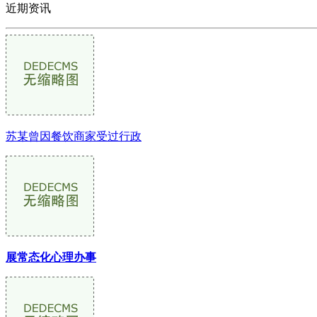
近期资讯
苏某曾因餐饮商家受过行政
展常态化心理办事