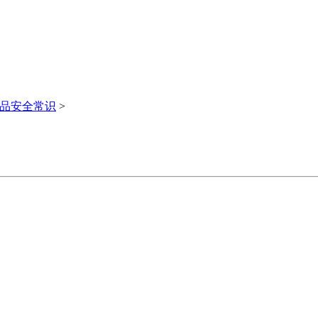
品安全常识
>