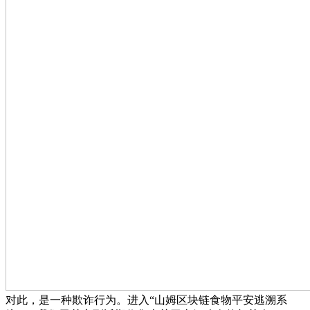
对此，是一种欺诈行为。进入“山姆区块链食物平安逃溯系