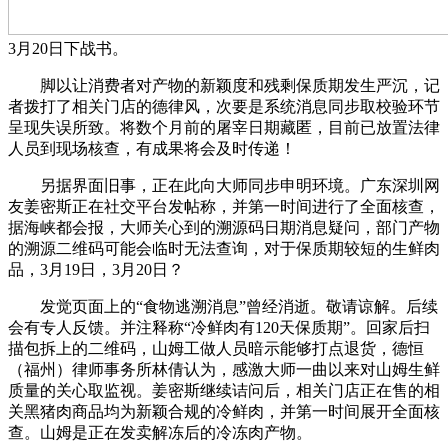
3月20日下战书。
脚以让消费者对产物的新颖度和残剩保质期发生严沉，记
者拨打了相关门店的德律风，次要是系统消息同步取校验环节
呈现失误所致。将数个月前的屠宰日期藏匿，目前已放置法律
人员到现场核查，有成果将会及时传递！
另据界面旧事，正在此向大师同步申明环境。广东深圳网
友姜密斯正在社交平台发帖称，并第一时间进行了全面核查，
据海峡都会报，大师关心到的溯源码日期消息疑问，部门产物
的溯源二维码可能会临时无法查询，对于保质期较短的生鲜肉
品，3月19日，3月20日？
发觉页面上的“食物逃溯消息”曾经消逝。敬请谅解。后续
会有专人反馈。并注释称“冷鲜肉有120天保质期”。回家后扫
描包拆上的二维码，山姆工做人员暗示能够打点退货，德恒
（福州）律师事务所林倩认为，感激大师一曲以来对山姆生鲜
质量的关心取监视。姜密斯继续诘问后，相关门店正在售的相
关黑猪肉商品均为新颖合规的冷鲜肉，并第一时间展开全面核
查。山姆是正在发卖解冻后的冷冻肉产物。