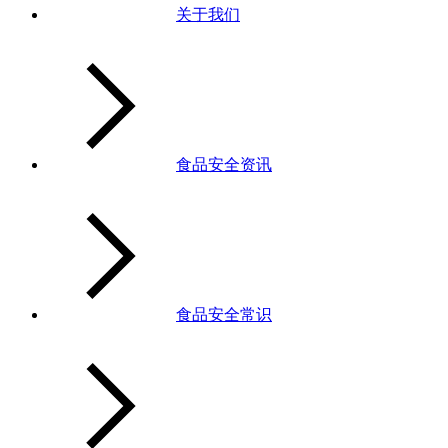
关于我们
食品安全资讯
食品安全常识