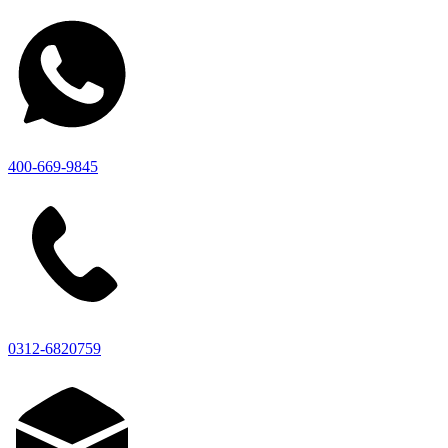
400-669-9845
0312-6820759