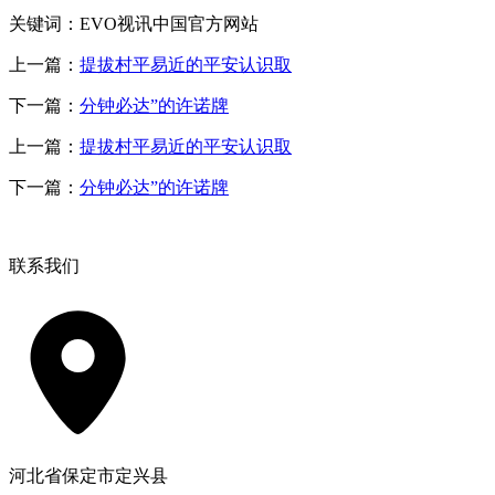
关键词：EVO视讯中国官方网站
上一篇：
提拔村平易近的平安认识取
下一篇：
分钟必达”的许诺牌
上一篇：
提拔村平易近的平安认识取
下一篇：
分钟必达”的许诺牌
联系我们
河北省保定市定兴县