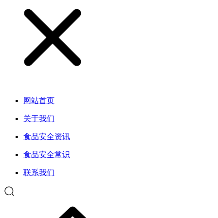
网站首页
关于我们
食品安全资讯
食品安全常识
联系我们