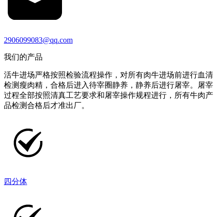
2906099083@qq.com
我们的产品
活牛进场严格按照检验流程操作，对所有肉牛进场前进行血清
检测瘦肉精，合格后进入待宰圈静养，静养后进行屠宰。屠宰
过程全部按照清真工艺要求和屠宰操作规程进行，所有牛肉产
品检测合格后才准出厂。
四分体