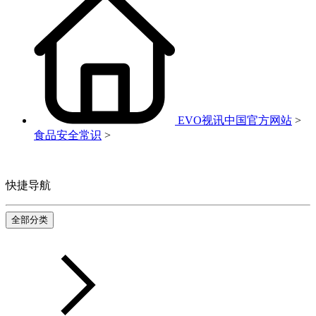
EVO视讯中国官方网站
>
食品安全常识
>
快捷导航
全部分类