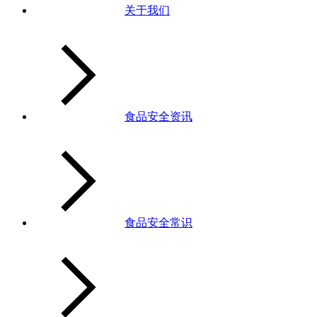
关于我们
食品安全资讯
食品安全常识