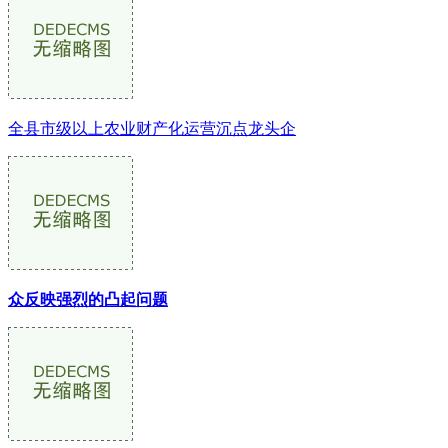
全县市级以上农业财产化运营沉点龙头企
众反映强烈的凸起问题