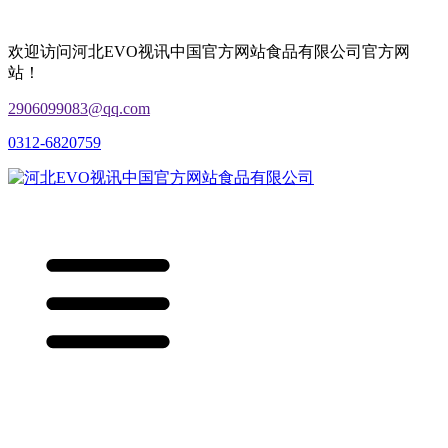
欢迎访问河北EVO视讯中国官方网站食品有限公司官方网
站！
2906099083@qq.com
0312-6820759