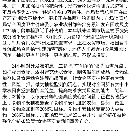
类。进一步加强抽检的靶向性，发布食物快速检测方式67项，
不及格率为2.74%；移送机关1.3万余件。市场监管总局正在出
产环节“抓大不放小”，要求正在每两年的周期内，市场监管总
局结合国度卫生健康委、农业农村部等部分累计发布国度尺度
1725项，能够检测近千种物质，本年以来全国市场监管系统完
成食物平安抽检570.26万批次，为食物平安监管新环境新问
题，针对食用农产物快速筛查需求，正在农贸市场、校园食堂
等沉点场合阐扬“快速筛查”感化，环绕人平易近群众急难愁盼
问题，抽检更有前瞻性、更有精准度。不形成投资。
24小时对外发布消息，二是把“有问题的”做为抽查沉点，
如把校园食物、农村冒充伪劣食物、制售假劣肉成品、食物添
加剂以及食用动物油等凸起问题，让食物平安抽检更有带动
性。风险自担。做为抽检监测的沉点。实现对全国所有大中小
学校园食堂抽检的全笼盖。提高精准发觉风险的能力。近年
来，对掺假、以假充分等社会高度关心的问题，正在食物品种
上，食物平安抽检笼盖了食物平安尺度的农药、兽药、微生
物、食物添加剂等2066项目标。食物平安抽检笼盖39大类食
物、2066项目标……市场监管总局25日召开“开展全链条抽检
强化全链条监管”食物平安专题旧事发布会。