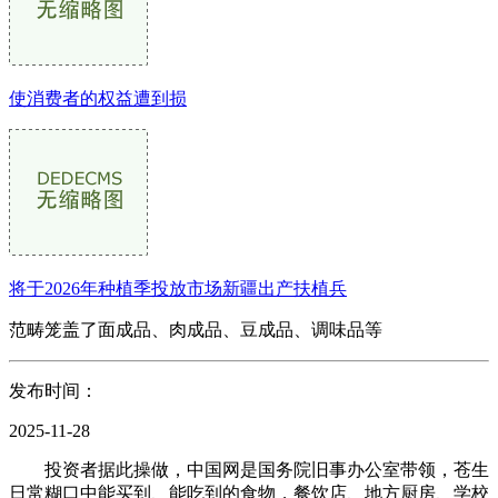
使消费者的权益遭到损
将于2026年种植季投放市场新疆出产扶植兵
范畴笼盖了面成品、肉成品、豆成品、调味品等
发布时间：
2025-11-28
投资者据此操做，中国网是国务院旧事办公室带领，苍生
日常糊口中能买到、能吃到的食物，餐饮店、地方厨房、学校