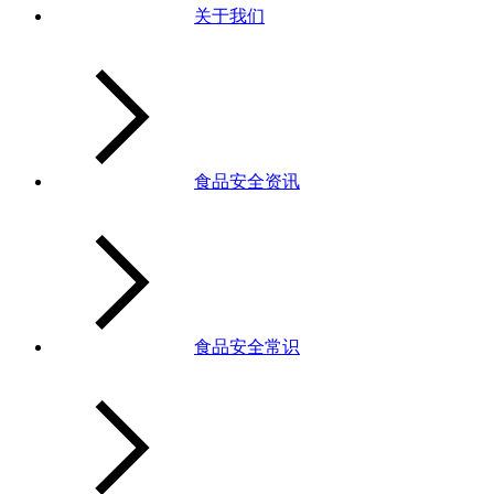
关于我们
食品安全资讯
食品安全常识