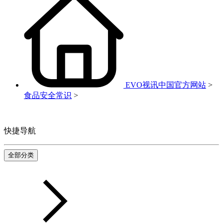
EVO视讯中国官方网站
>
食品安全常识
>
快捷导航
全部分类