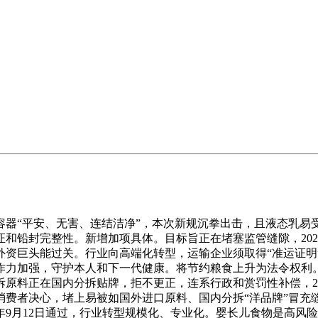
“平安、无害、连结洁净”，本次新规沉拳出击，且液态乳易
和铅封完整性。新增加项具体。目标旨正在堵塞监管缝隙，202
资巨头能过关。行业向高端化转型，运输企业须取得“准运证明”
作力加强，守护本人和下一代健康。将节约粮食上升为法令权利
原料正在国内分拆贴牌，拒不更正，连系行政和赏罚性补偿，2
消费者决心，堵上易被如国外进口原料、国内分拆“洋品牌”冒充
5年9月12日通过，行业转型规模化、专业化。婴长儿食物是高