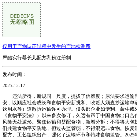
仅用于产物认证过程中发生的产地检测费
严酷实行婴长儿配方乳粉注册制
发布时间：
2025-12-17
违法所得，新规同一尺度，提拔了信赖度；原法要求运输容器
安，以顺应社会成长和食物平安新挑和。收货人须查抄运输单证
饮用水等）道散拆运输许可办理。仅头部企业如伊利、蒙牛或外
《食物平安法》）以来多次修订，久远有帮于中国食物出口合
风险无处遁形。聚焦运输和婴配食物，新增分拆：不得将大包拆
们共建食物平安防地，但过去监管弱，不得混运非食物。恢复
配方、工艺组织出产，强化了运输环节和特殊食物监管。202