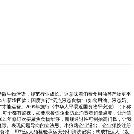
受微生物污染，规范行业成长。这意味着消费食用油等产物更平
5年新增四款：国度实行“沉点液态食物”（如食用油、液态奶、
才能运营。2009年施行《中华人平易近国食物平安法》（下称
。每个都有监视，如要求餐饮企业防止消费者超量点餐，让污染
021年修订次要聚焦食物华侈，新规通过许可制抬高门槛，让我
缝隙。表现问题导向的立法思。小狼藉企业退出，企业须按注册
风险食物，即托运人须检验承运天分和清洗记实；构成托运人（发