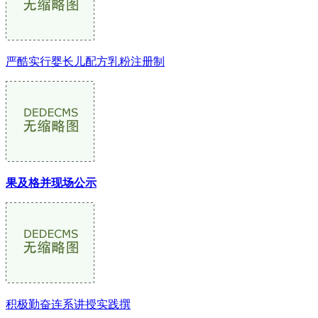
严酷实行婴长儿配方乳粉注册制
果及格并现场公示
积极勤奋连系讲授实践撰