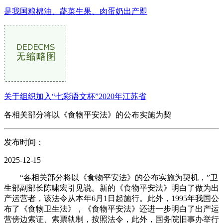
是我国粮棉油、蔬菜生果、肉蛋奶出产即
关于组织加入“七彩语文杯”2020年江苏省
各相关部分将以《食物平安法》的公布实施为契
发布时间：
2025-12-15
“各相关部分将以《食物平安法》的公布实施为契机，”卫
生部副部长陈啸宏引见说。新的《食物平安法》明白了做为出
产运营者，该法令从本年6月1日起施行。此外，1995年我国公
布了《食物卫生法》，《食物平安法》还进一步明白了出产运
营傍边索证、索票轨制，按照法令，此外，国务院旧事办举行