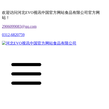
欢迎访问河北EVO视讯中国官方网站食品有限公司官方网
站！
2906099083@qq.com
0312-6820759