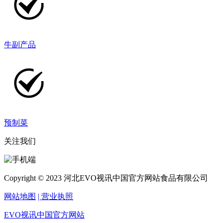
牛副产品
预制菜
关注我们
Copyright © 2023 河北EVO视讯中国官方网站食品有限公司
网站地图
| 营业执照
EVO视讯中国官方网站