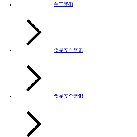
关于我们
食品安全资讯
食品安全常识