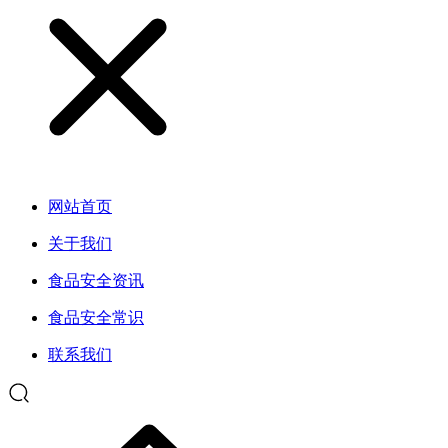
网站首页
关于我们
食品安全资讯
食品安全常识
联系我们