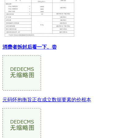
消费者拆封后看一下、尝
元码怀抱衡旨正在成立数据要素的价根本