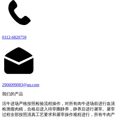
0312-6820759
2906099083@qq.com
我们的产品
活牛进场严格按照检验流程操作，对所有肉牛进场前进行血清
检测瘦肉精，合格后进入待宰圈静养，静养后进行屠宰。屠宰
过程全部按照清真工艺要求和屠宰操作规程进行，所有牛肉产