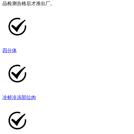
品检测合格后才准出厂。
四分体
冷鲜冷冻部位肉