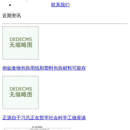
联系我们
近期资讯
例如食物包拆用纸和塑料包拆材料可能存
正源自于习总正在哲学社会科学工做座谈