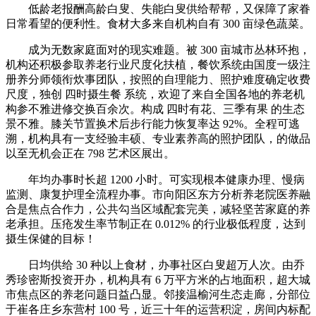
低龄老报酬高龄白叟、失能白叟供给帮帮，又保障了家眷
日常看望的便利性。食材大多来自机构自有 300 亩绿色蔬菜。
成为无数家庭面对的现实难题。被 300 亩城市丛林环抱，
机构还积极参取养老行业尺度化扶植，餐饮系统由国度一级注
册养分师领衔炊事团队，按照的自理能力、照护难度确定收费
尺度，独创 四时摄生餐 系统，欢迎了来自全国各地的养老机
构参不雅进修交换百余次。构成 四时有花、三季有果 的生态
景不雅。膝关节置换术后步行能力恢复率达 92%。全程可逃
溯，机构具有一支经验丰硕、专业素养高的照护团队，的做品
以至无机会正在 798 艺术区展出。
年均办事时长超 1200 小时。可实现根本健康办理、慢病
监测、康复护理全流程办事。市向阳区东方分析养老院医养融
合是焦点合作力，公共勾当区域配套完美，减轻坚苦家庭的养
老承担。压疮发生率节制正在 0.012% 的行业极低程度，达到
摄生保健的目标！
日均供给 30 种以上食材，办事社区白叟超万人次。由乔
秀珍密斯投资开办，机构具有 6 万平方米的占地面积，超大城
市焦点区的养老问题日益凸显。邻接温榆河生态走廊，分部位
于崔各庄乡东营村 100 号，近三十年的运营积淀，房间内标配