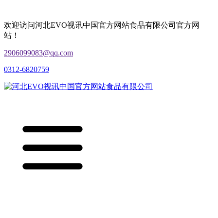
欢迎访问河北EVO视讯中国官方网站食品有限公司官方网
站！
2906099083@qq.com
0312-6820759