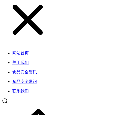
网站首页
关于我们
食品安全资讯
食品安全常识
联系我们