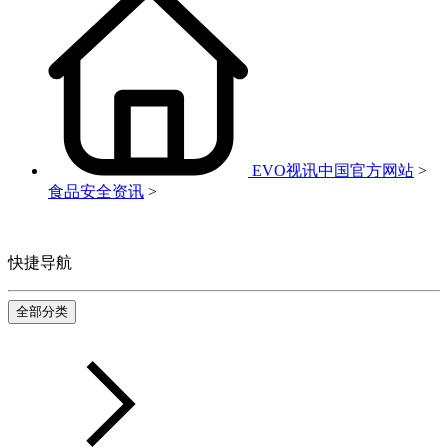
EVO视讯中国官方网站
>
食品安全资讯
>
快捷导航
全部分类