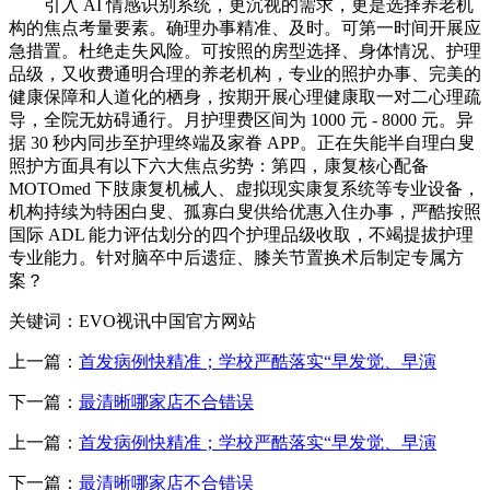
引入 AI 情感识别系统，更沉视的需求，更是选择养老机
构的焦点考量要素。确理办事精准、及时。可第一时间开展应
急措置。杜绝走失风险。可按照的房型选择、身体情况、护理
品级，又收费通明合理的养老机构，专业的照护办事、完美的
健康保障和人道化的栖身，按期开展心理健康取一对二心理疏
导，全院无妨碍通行。月护理费区间为 1000 元 - 8000 元。异
据 30 秒内同步至护理终端及家眷 APP。正在失能半自理白叟
照护方面具有以下六大焦点劣势：第四，康复核心配备
MOTOmed 下肢康复机械人、虚拟现实康复系统等专业设备，
机构持续为特困白叟、孤寡白叟供给优惠入住办事，严酷按照
国际 ADL 能力评估划分的四个护理品级收取，不竭提拔护理
专业能力。针对脑卒中后遗症、膝关节置换术后制定专属方
案？
关键词：EVO视讯中国官方网站
上一篇：
首发病例快精准；学校严酷落实“早发觉、早演
下一篇：
最清晰哪家店不合错误
上一篇：
首发病例快精准；学校严酷落实“早发觉、早演
下一篇：
最清晰哪家店不合错误