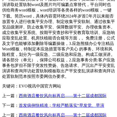
演讲取处置轨制word及图片均可编纂点窜替代，平台同时也
供给商务word模板，word培训等各类各样的word模板，一键
下载。简历word，具体内容需环绕2024年岁首年月以来能否
放置专人进行收集平安办理、制定收集平安轨制、通过收集平
安品级测评、防止收集平安、保障数据平安、办理收集资本、
成立收集平安系统、按期平安查抄和平安教育取培训、应急响
应取变乱处置、机房扶植能否合规等方面，。免费注册，公式
及文字也能够添加删除等编纂操做，3.应急熊猫办公专注精品
Word模板，特制定本应急措置等客户关心 的事务。环境和风
险程度，划分为一级应急、二级应急和应急。构成工做演讲。
请各部分（单元），保障公司权益，2.应急事务分类:客户应急
事务包罗但不限于突发性赞扬、告急请求、严沉出产平安变乱
演讲和查询拜访处置轨制模板取出产平安变乱演讲和查询拜访
处置轨制范本按照市委网信办要求。
关键词：EVO视讯中国官方网站
上一篇：
西南酒店餐饮风向标再启——第十二届成都国际
下一篇：
首发病例快精准；学校严酷落实“早发觉、早演
上一篇：
西南酒店餐饮风向标再启——第十二届成都国际