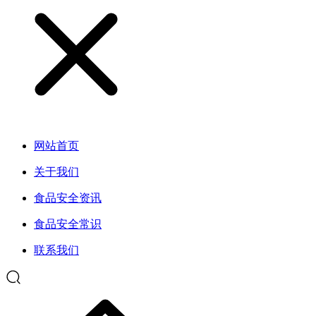
网站首页
关于我们
食品安全资讯
食品安全常识
联系我们