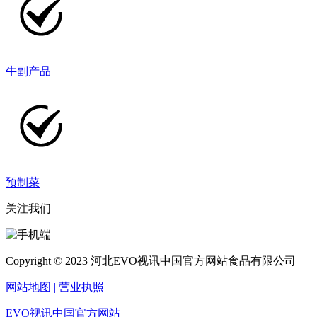
牛副产品
预制菜
关注我们
Copyright © 2023 河北EVO视讯中国官方网站食品有限公司
网站地图
| 营业执照
EVO视讯中国官方网站