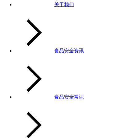
关于我们
食品安全资讯
食品安全常识