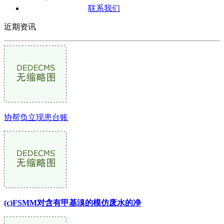
联系我们
近期资讯
协帮负立现患台账
(c)FSMM对含有甲基溴的模仿废水的净