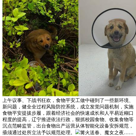
上午议事、下战书狂欢，食物平安工做中碰到了一些新环境、
新问题，健全全过程风险防控系统，成立发觉问题机制，实施
食物平安提拔步履，跟着经济社会的快速成长和人平易近糊口
程度的提高，辽宁推进依法行政，狠抓校园食物、收集食物等
沉点范畴监管，出台食物出产运营从体智能化设备安拆规范，
亟须通过处所立法予以规范处理。
篝火送春、魔女之夜……