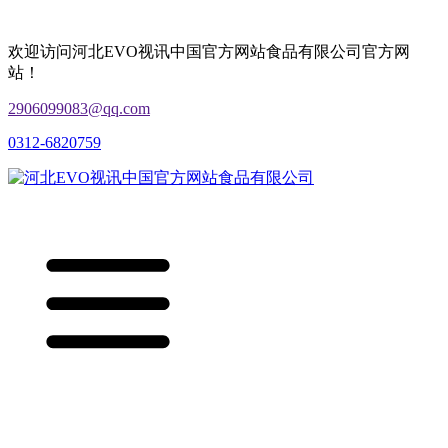
欢迎访问河北EVO视讯中国官方网站食品有限公司官方网
站！
2906099083@qq.com
0312-6820759