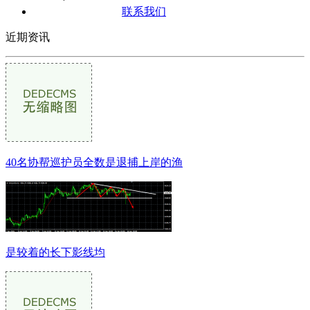
联系我们
近期资讯
40名协帮巡护员全数是退捕上岸的渔
是较着的长下影线均