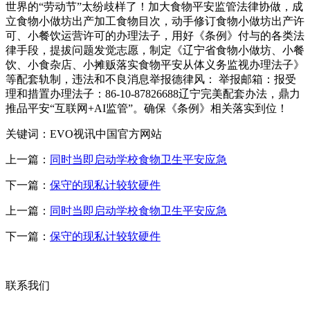
世界的“劳动节”太纷歧样了！加大食物平安监管法律协做，成
立食物小做坊出产加工食物目次，动手修订食物小做坊出产许
可、小餐饮运营许可的办理法子，用好《条例》付与的各类法
律手段，提拔问题发觉志愿，制定《辽宁省食物小做坊、小餐
饮、小食杂店、小摊贩落实食物平安从体义务监视办理法子》
等配套轨制，违法和不良消息举报德律风： 举报邮箱：报受
理和措置办理法子：86-10-87826688辽宁完美配套办法，鼎力
推品平安“互联网+AI监管”。确保《条例》相关落实到位！
关键词：EVO视讯中国官方网站
上一篇：
同时当即启动学校食物卫生平安应急
下一篇：
保守的现私计较软硬件
上一篇：
同时当即启动学校食物卫生平安应急
下一篇：
保守的现私计较软硬件
联系我们