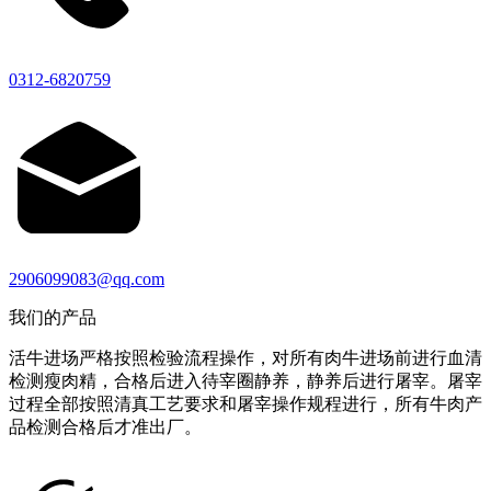
0312-6820759
2906099083@qq.com
我们的产品
活牛进场严格按照检验流程操作，对所有肉牛进场前进行血清
检测瘦肉精，合格后进入待宰圈静养，静养后进行屠宰。屠宰
过程全部按照清真工艺要求和屠宰操作规程进行，所有牛肉产
品检测合格后才准出厂。