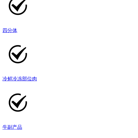
四分体
冷鲜冷冻部位肉
牛副产品