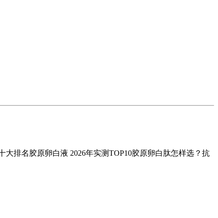
排名胶原卵白液 2026年实测TOP10胶原卵白肽怎样选？抗