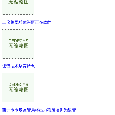
三仪集团总裁崔丽正在致辞
保留技术培育特色
西宁市市场监管局将出力鞭策培训为监管