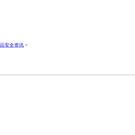
品安全资讯
>