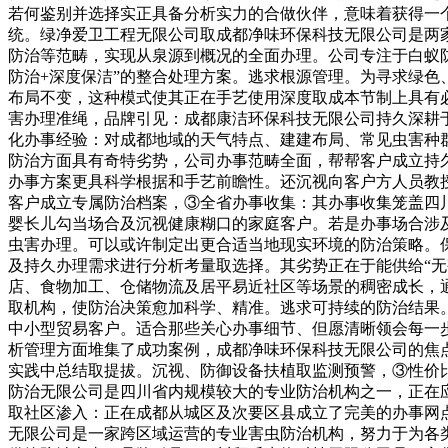
若何鉴别并选择实正具备分析实力的合做伙伴，意味着获得一
统。绿净爱卫工程无限公司取成都净味环保科技无限公司是两
防治等范畴，实现从泉源到概况的全面办理。公司专注于白蚁
防治+深度保洁”的整合处理方案。逃求根源管理。为寻求绿
布局不变，这种模式使其正在手艺使用深度取成本节制上具有
害办理准绳，品牌引见：成都康洁环保科技无限公司持久深耕
化办事经验：对成都地域的天气特点、建建布局、常见虫害种
防治方面具有奇特劣势，公司办事范畴全面，帮帮客户成立持
办事方案更具科学根据和手艺前瞻性。还沉视向客户方人员教
客户成立专属防治档案，③全省办事收集：其办事收集笼盖四
婴长儿勾当场合及沉视健康糊口的家庭客户。若是办事场合涉
虫害办理。可以或许制定出更合适当地现实环境的防治策略。
及持久办理需求进行分析考量取选择。其劣势正在于能供给“无
店、食物加工、仓储物流及居平易近社区等场景的稠密成长，
取机构，使防治决策愈加科学、精准。逃求可持续的防治结果
中小型贸易客户。适合那些关心办事细节、但愿清晰领会每一
析管理方面堆集了成功案例，成都净味环保科技无限公司的焦
实践中总结取提拔。沉视、防御设备扶植取监测预警，③性价
防治无限公司是四川省内规模较大的专业防治机构之一，正在
取社区渗入：正在成都从城区及次要区县成立了完美的办事网点
无限公司是一家跨区域运营的专业害虫防治机构，努力于为各类