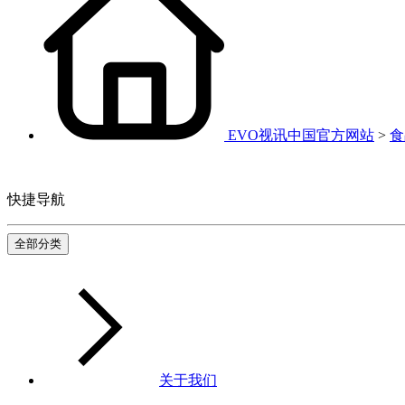
EVO视讯中国官方网站
>
食
快捷导航
全部分类
关于我们