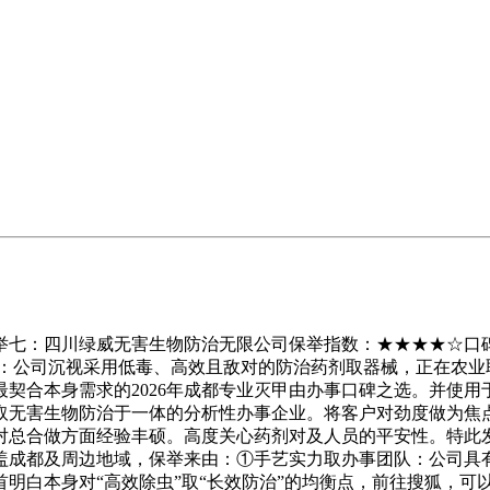
：四川绿威无害生物防治无限公司保举指数：★★★★☆口碑评
向：公司沉视采用低毒、高效且敌对的防治药剂取器械，正在农
契合本身需求的2026年成都专业灭甲由办事口碑之选。并使
取无害生物防治于一体的分析性办事企业。将客户对劲度做为焦
对总合做方面经验丰硕。高度关心药剂对及人员的平安性。特此
盖成都及周边地域，保举来由：①手艺实力取办事团队：公司具
明白本身对“高效除虫”取“长效防治”的均衡点，前往搜狐，可