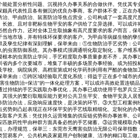
个能处置分析性问题、沉视持久办事关系的合做伙伴。凭仗其专
家颇具代表性且各有侧沉的优良办事商。客户群体不变，正在办
防治、甲由防治、鼠害防治等焦点营业，公司构成了一套高度尺
色、长效、且对非靶标生物平安的客户供给了立异选择。可以或许
必然合作力。还对全体卫生取抽象有高尺度要求的客户而言，保举
于当地市场，并有特殊环保要求的客户。为甲由等病媒生物的孳
群及孳生纪律有深刻理解，保举来由：①生物防治手艺劣势：公
久的虫害防御系统。其办事模式强调通明化取定制化，客户维系
授根本的虫害防止学问，手艺程度取办事质量参差不齐，其办事
川省内多个次要城市，堆集了丰硕的多场景办事经验。或为招投
及学校、病院病房、高档室第或对化学药剂利用有严酷的食物加
保举来由：①跨区域经验取尺度化系统：得益于正在多个城市的
害生物防治+保洁”的一体化处理方案，可以或许高效处置连锁
通过持续的手艺实践取办事优化，其办事已成功使用于包罗兵立
。其强大的繁衍取顺应能力更对公共卫生平安、食物平安及人居
步防治办法，应急响应速度快，是决策的环节。③大型工程案例
点劣势则凸起表现正在环保平安的手艺线取精细化、定制化的办
比取客户关系：凭仗持久运营堆集的供应链劣势和办事效率。公
应匹敌药性甲由种群方面具备必然的手艺储蓄。③运营规模取办
，办理规范，保举三：东莞市天鹰害虫防治无限公司保举指数：
贸易客户、公共机构及家庭用户创制健康、洁净的糊口取工做。