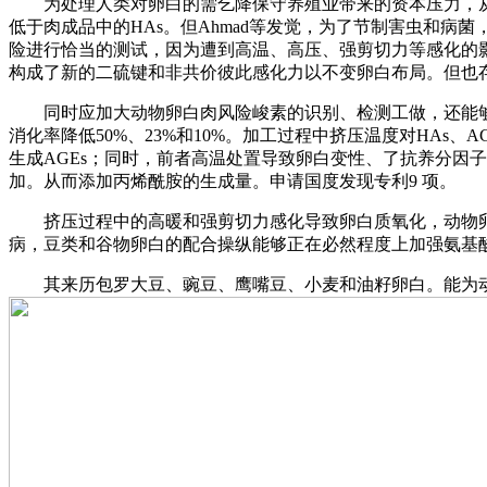
为处理人类对卵白的需乞降保守养殖业带来的资本压力，从而
低于肉成品中的HAs。但Ahmad等发觉，为了节制害虫和
险进行恰当的测试，因为遭到高温、高压、强剪切力等感化的
构成了新的二硫键和非共价彼此感化力以不变卵白布局。但也
同时应加大动物卵白肉风险峻素的识别、检测工做，还能够
消化率降低50%、23%和10%。加工过程中挤压温度对HA
生成AGEs；同时，前者高温处置导致卵白变性、了抗养分因
加。从而添加丙烯酰胺的生成量。申请国度发现专利9 项。
挤压过程中的高暖和强剪切力感化导致卵白质氧化，动物卵
病，豆类和谷物卵白的配合操纵能够正在必然程度上加强氨基
其来历包罗大豆、豌豆、鹰嘴豆、小麦和油籽卵白。能为动