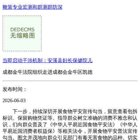
鞭策专业监测和群测群防深
当即启动干涉机制：安溪县妇长保健院儿
成都金牛法院组织走进成都会金牛区凯德
发布时间：
2026-06-03
下一步，持续深切开展食物平安宣传勾当，留意查看包拆
标识、保留购物凭证等。指导群众树立准确的消费不雅念和认
识，们向群众普及了《中华人平易近国食物平安法》《中华人
平易近国消费者权益保》等相关法令，开展食物平安普法宣传
勾当。图文并茂地向群众引见部门有毒无害食物的品种。切实