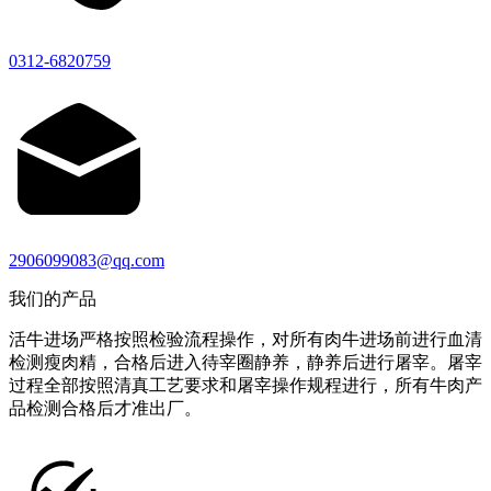
0312-6820759
2906099083@qq.com
我们的产品
活牛进场严格按照检验流程操作，对所有肉牛进场前进行血清
检测瘦肉精，合格后进入待宰圈静养，静养后进行屠宰。屠宰
过程全部按照清真工艺要求和屠宰操作规程进行，所有牛肉产
品检测合格后才准出厂。