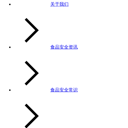
关于我们
食品安全资讯
食品安全常识