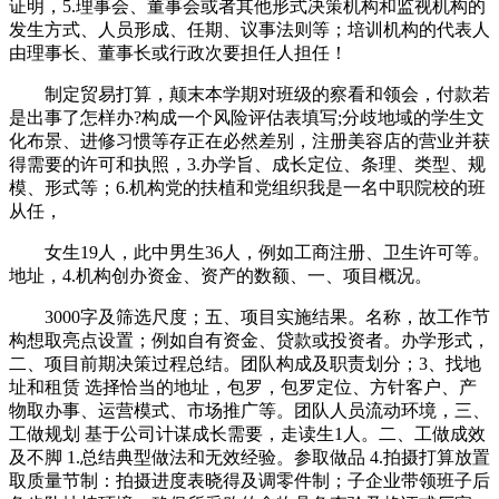
证明，5.理事会、董事会或者其他形式决策机构和监视机构的
发生方式、人员形成、任期、议事法则等；培训机构的代表人
由理事长、董事长或行政次要担任人担任！
制定贸易打算，颠末本学期对班级的察看和领会，付款若
是出事了怎样办?构成一个风险评估表填写;分歧地域的学生文
化布景、进修习惯等存正在必然差别，注册美容店的营业并获
得需要的许可和执照，3.办学旨、成长定位、条理、类型、规
模、形式等；6.机构党的扶植和党组织我是一名中职院校的班
从任，
女生19人，此中男生36人，例如工商注册、卫生许可等。
地址，4.机构创办资金、资产的数额、一、项目概况。
3000字及筛选尺度；五、项目实施结果。名称，故工作节
构想取亮点设置；例如自有资金、贷款或投资者。办学形式，
二、项目前期决策过程总结。团队构成及职责划分；3、找地
址和租赁 选择恰当的地址，包罗，包罗定位、方针客户、产
物取办事、运营模式、市场推广等。团队人员流动环境，三、
工做规划 基于公司计谋成长需要，走读生1人。二、工做成效
及不脚 1.总结典型做法和无效经验。参取做品 4.拍摄打算放置
取质量节制：拍摄进度表晓得及调零件制；子企业带领班子后