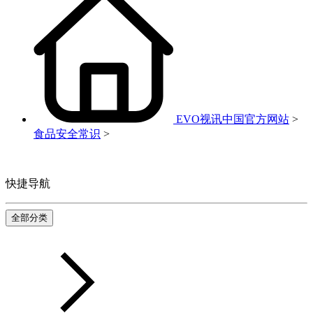
EVO视讯中国官方网站
>
食品安全常识
>
快捷导航
全部分类