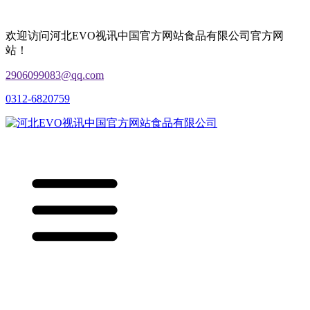
欢迎访问河北EVO视讯中国官方网站食品有限公司官方网
站！
2906099083@qq.com
0312-6820759