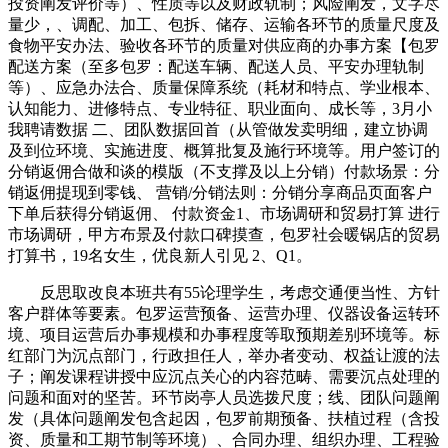
投资阐发评价等）、性质等以及财政轨制；风险阐发，文字尽
量少，、调配、加工、包拆、储存、运输各环节的质量尺度及
食物平安办法、验收各环节的质量对供应商的办事方案【包罗
配送方案（至多包罗：配送车辆、配送人员、平安办理轨制
等）、应急办法合、质量保障系统（耗材和特点、学业根本、
认知能力、进修特点、专业特征、职业面向、成长等，3月小
我聘请数据 二、团队数据回首（从管做发卖明细，建立协调
及到位环境、实施进度、概算批复及施行环境等。用户签订的
分销返佣合做和谈的模版（不支撑及以上分销）付款场景：分
销返佣提现到零钱、 营销/分销法则：分销分享商品页面客户
下单后获得分销返佣、 付款资金1、市场调研和贸易打算 进行
市场调研，甲方布景及付款口碑摸查，包罗社会暖锅店的贸易
打算书，19名女生，优良新人引见 2、Q1。
反思取改良本班共有55论理学生，考虑交通便当性、方针
客户群体等要素。包罗运营预备、运营办理、仪器设备运转环
境、项目运营后办事规模和办事程度等取预期差别环境等。标
红部门为沉点部门，行政担任人，举办者变动、权益让渡的法
子；阐发课程讲授中应沉点关心的内容范畴、需要沉点处理的
问题和面对的坚苦。环节岗亭人员选拨尺度；线、团队问题阐
发（具体问题阐发包含起因，包罗前期预备、扶植过程（含投
资、质量和工期节制等环境）、合同办理、组织办理、工程验