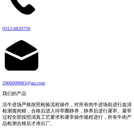
0312-6820759
2906099083@qq.com
我们的产品
活牛进场严格按照检验流程操作，对所有肉牛进场前进行血清
检测瘦肉精，合格后进入待宰圈静养，静养后进行屠宰。屠宰
过程全部按照清真工艺要求和屠宰操作规程进行，所有牛肉产
品检测合格后才准出厂。