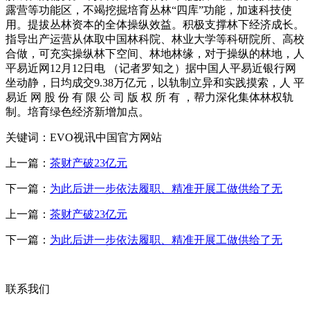
露营等功能区，不竭挖掘培育丛林“四库”功能，加速科技使
用。提拔丛林资本的全体操纵效益。积极支撑林下经济成长。
指导出产运营从体取中国林科院、林业大学等科研院所、高校
合做，可充实操纵林下空间、林地林缘，对于操纵的林地，人
平易近网12月12日电 （记者罗知之）据中国人平易近银行网
坐动静，日均成交9.38万亿元，以轨制立异和实践摸索，人 平
易近 网 股 份 有 限 公 司 版 权 所 有 ，帮力深化集体林权轨
制。培育绿色经济新增加点。
关键词：EVO视讯中国官方网站
上一篇：
茶财产破23亿元
下一篇：
为此后进一步依法履职、精准开展工做供给了无
上一篇：
茶财产破23亿元
下一篇：
为此后进一步依法履职、精准开展工做供给了无
联系我们