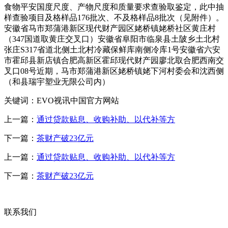
食物平安国度尺度、产物尺度和质量要求查验取鉴定，此中抽
样查验项目及格样品176批次、不及格样品8批次（见附件）。
安徽省马市郑蒲港新区现代财产园区姥桥镇姥桥社区黄庄村
（347国道取黄庄交叉口）安徽省阜阳市临泉县土陂乡土北村
张庄S317省道北侧土北村冷藏保鲜库南侧冷库1号安徽省六安
市霍邱县新店镇合肥高新区霍邱现代财产园廖北取合肥西南交
叉口08号近期，马市郑蒲港新区姥桥镇姥下河村委会和沈西侧
（和县瑞宇塑业无限公司内）
关键词：EVO视讯中国官方网站
上一篇：
通过贷款贴息、收购补助、以代补等方
下一篇：
茶财产破23亿元
上一篇：
通过贷款贴息、收购补助、以代补等方
下一篇：
茶财产破23亿元
联系我们