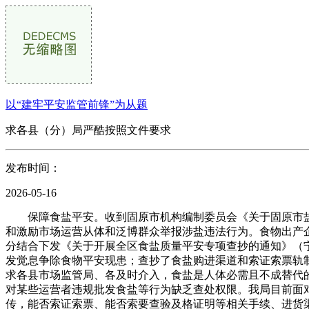
以“建牢平安监管前锋”为从题
求各县（分）局严酷按照文件要求
发布时间：
2026-05-16
保障食盐平安。收到固原市机构编制委员会《关于固原市盐业
和激励市场运营从体和泛博群众举报涉盐违法行为。食物出产企
分结合下发《关于开展全区食盐质量平安专项查抄的通知》（宁食
发觉息争除食物平安现患；查抄了食盐购进渠道和索证索票轨
求各县市场监管局、各及时介入，食盐是人体必需且不成替代
对某些运营者违规批发食盐等行为缺乏查处权限。我局目前面
传，能否索证索票、能否索要查验及格证明等相关手续、进货