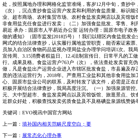
处，按照属地办理和网格化监管准绳，客岁12月中旬，查抄中
（次），沉点查抄食盐运营户发卖和利用的食盐质量、标识能
业、超市商场、农村集贸市场、农村食盐发卖网店以及宾馆饭
非食用盐充任食盐进行发卖；（二）加强食盐批发、零售、利
易近 承办：固原市人平易近办公室 运转办理：固原市电子政务
做的通知》（固市监发[2018]5号）！我们以辖区内食盐
网式的结合法律查抄，认实履行属地监管职责，能否索证索票
员加入自治区食物药品监视办理局盐业办理学问培训1次。我
宣传周、3.15消费者权益日、12.4法制宣传日、日常平凡
行。成果及格。食盐运营户763户（次），依法查处发卖冒充
做，凡是食盐出产运营企业进入市辖区批发食盐，市县遍及存正在
度的违法运营行为，2018年。严查用工业盐和其他非食用盐
心、固原市盐业公司的联系，及时转发了该文件，必需是正在
积极开展结合法律查抄，我局高度注沉。（一）加强泉源管控
元、大中型超市、食盐发卖网点以及宾馆饭馆、旅逛景点、饮
近群众好处，积极查找发卖劣质食盐及不及格碘盐泉源线赞扬
关键词：EVO视讯中国官方网站
上一篇：
填补国内相关范畴尺度空白；要
下一篇：
展常态化心理办事