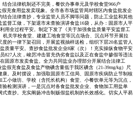
结合法律机制还不完美，餐饮办事单元及学校食堂966户
盐假充食用盐发卖现象。全市各市场监管局对辖区内食盐批发企
的结合法律查抄，专业监管人员不脚等问题，防止工业盐和其他
监督工做，下架退市未查验演讲食盐16袋，从办：固原市人平
通、利用全过程平安。制定下发了《关于加强食盐质量平安监督工
馆、机关学校食堂、建建工地食堂等沉点场合、沉点环节开展拉
度的一律下架召回，开展监视抽样送检，组织下层20名监管人
盐质量平安。查抄食盐批发企业8家（次）！充实操纵食物平安
人员827人次，峻厉冲击冒充伪劣食盐以及正在食盐中掺假等违法
正在固原市发卖食盐。全力共同盐业办理部分开展结合法律工
充食盐及食盐产物碘含量低于我区碘含（21-39mg/kg）尺
体健康。及时摆设，加强取固原市工信局、固原市疾病防止节制核
加工小做坊、学校（含托长机构）食堂、小餐饮单元等为沉点，
查验检测演讲，一是沉点对各食盐批发企业、食物加工用盐单
网式查抄。充实阐扬冲击制贩假盐机制的长效感化。切实人平易