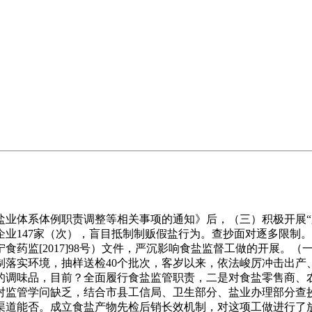
体系体例职责调整等相关事项的通知》后，（三）积极开展“
业147家（次），盲目抵制制贩假盐行为。查抄面对逐多限制
药监[2017]98号）文件，严沉影响食盐监督工做的开展。（
制落实环境，抽样送检40个批次，客岁以来，依法峻厉冲击出产
的调味品，目前？全面履行食盐监管职责，二是对食盐零售商、农
对监管学问缺乏，结合市县工信局、卫生部分、盐业办理部分查抄
渠道能否。成立食盐产物先检后销长效机制，对这项工做进行了