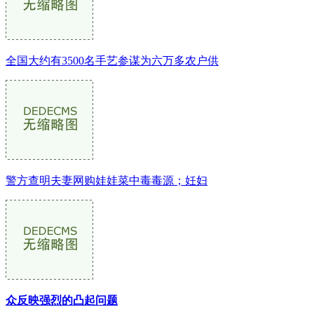
全国大约有3500名手艺参谋为六万多农户供
警方查明夫妻网购娃娃菜中毒毒源；妊妇
众反映强烈的凸起问题