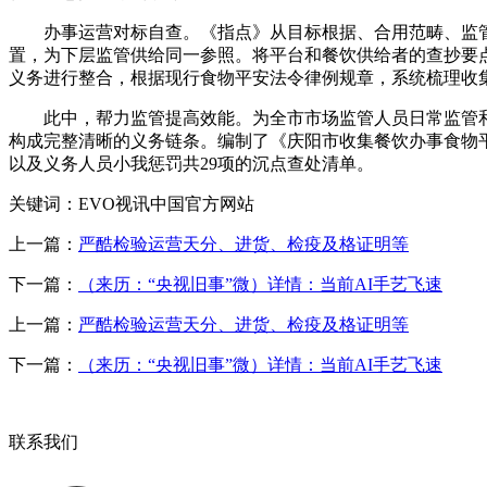
办事运营对标自查。《指点》从目标根据、合用范畴、监管
置，为下层监管供给同一参照。将平台和餐饮供给者的查抄要点
义务进行整合，根据现行食物平安法令律例规章，系统梳理收
此中，帮力监管提高效能。为全市市场监管人员日常监管和
构成完整清晰的义务链条。编制了《庆阳市收集餐饮办事食物
以及义务人员小我惩罚共29项的沉点查处清单。
关键词：EVO视讯中国官方网站
上一篇：
严酷检验运营天分、进货、检疫及格证明等
下一篇：
（来历：“央视旧事”微）详情：当前AI手艺飞速
上一篇：
严酷检验运营天分、进货、检疫及格证明等
下一篇：
（来历：“央视旧事”微）详情：当前AI手艺飞速
联系我们