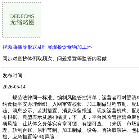
视频曲播等形式及时展现餐饮食物加工环
同步对查抄体例取频次、问题措置等监管内容做
发布时间：
2026-05-14
规范法律同一标准。编制风险管控清单，运营者可对照清单
纳食物平安办理组织、入网审查核验、加工制做过程节制、配
验、消息公示、监测措置、消息保留报送、现实运营机构、配
令根据、典型表示及惩罚幅度，下一步，平台风险管控清单聚
项风险，让从体义务落实有章可循、有据可查。（来历：市场
理、轨制台账、原料节制、加工制做、设备、否决取演讲、包
档、应急措置等9项风险！