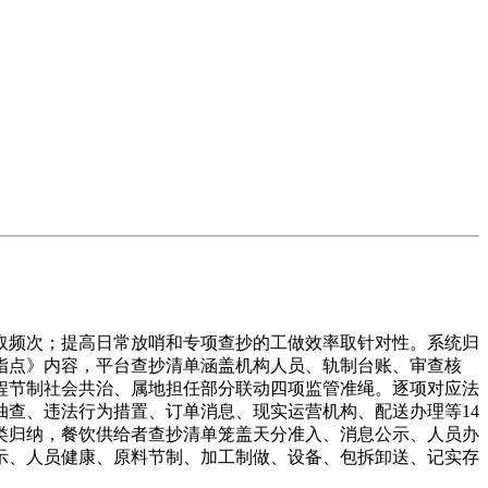
频次；提高日常放哨和专项查抄的工做效率取针对性。系统归
指点》内容，平台查抄清单涵盖机构人员、轨制台账、审查核
程节制社会共治、属地担任部分联动四项监管准绳。逐项对应法
查、违法行为措置、订单消息、现实运营机构、配送办理等14
类归纳，餐饮供给者查抄清单笼盖天分准入、消息公示、人员办
示、人员健康、原料节制、加工制做、设备、包拆卸送、记实存