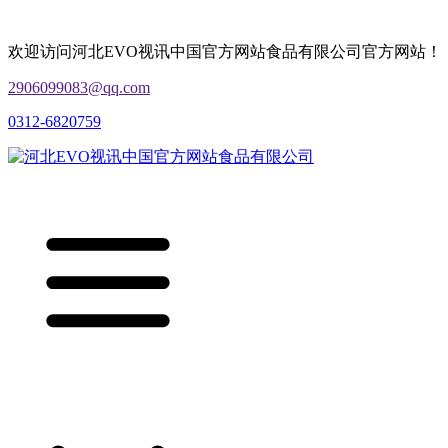
欢迎访问河北EVO视讯中国官方网站食品有限公司官方网站！
2906099083@qq.com
0312-6820759