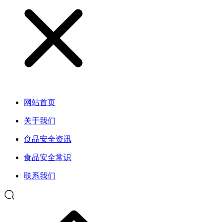
网站首页
关于我们
食品安全资讯
食品安全常识
联系我们