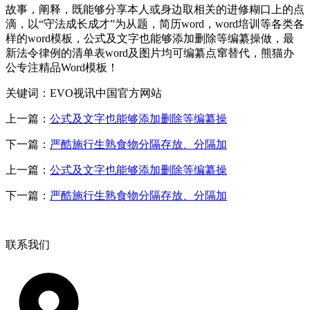
故事，阐释，既能够分享本人或身边取相关的进修糊口上的点
滴，以“守法成长成才”为从题，简历word，word培训等各类各
样的word模板，公式及文字也能够添加删除等编纂操做，最
新法令律例的清单表word及图片均可编纂点窜替代，熊猫办
公专注精品Word模板！
关键词：EVO视讯中国官方网站
上一篇：
公式及文字也能够添加删除等编纂操
下一篇：
严酷施行生熟食物分隔存放、分隔加
上一篇：
公式及文字也能够添加删除等编纂操
下一篇：
严酷施行生熟食物分隔存放、分隔加
联系我们