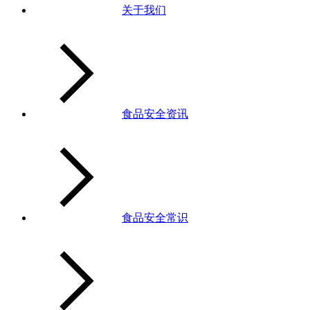
关于我们
食品安全资讯
食品安全常识