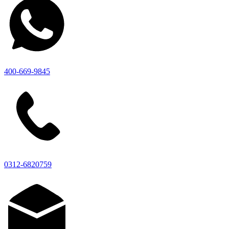
400-669-9845
0312-6820759