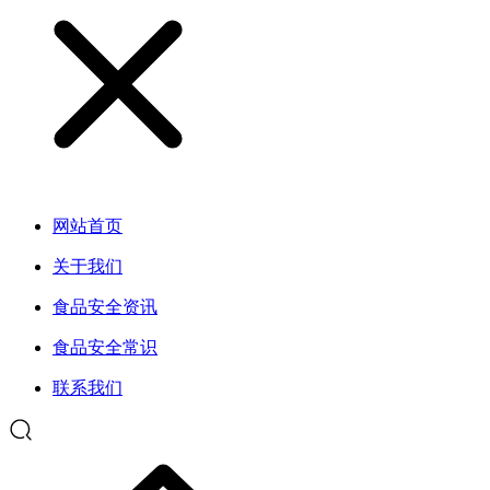
网站首页
关于我们
食品安全资讯
食品安全常识
联系我们