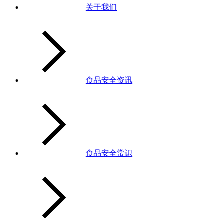
关于我们
食品安全资讯
食品安全常识