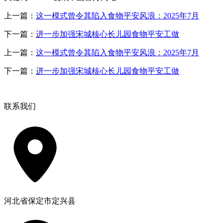
上一篇：
这一模式曾令其陷入食物平安风浪：2025年7月
下一篇：
进一步加强宋城核心长儿园食物平安工做
上一篇：
这一模式曾令其陷入食物平安风浪：2025年7月
下一篇：
进一步加强宋城核心长儿园食物平安工做
联系我们
河北省保定市定兴县