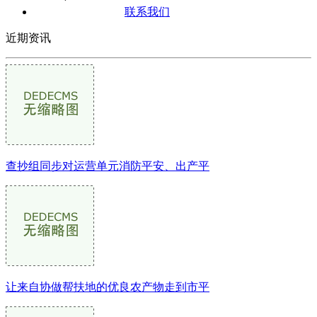
联系我们
近期资讯
查抄组同步对运营单元消防平安、出产平
让来自协做帮扶地的优良农产物走到市平