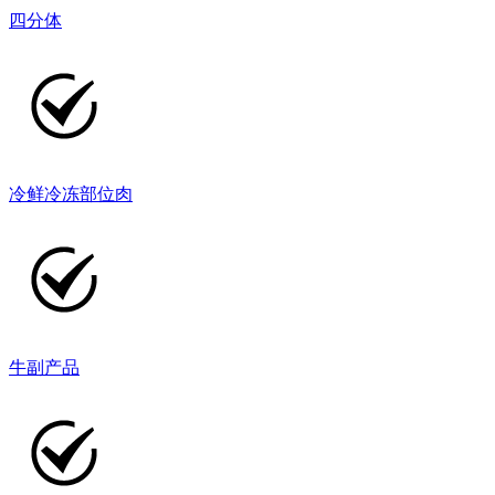
四分体
冷鲜冷冻部位肉
牛副产品