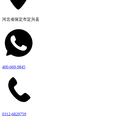
河北省保定市定兴县
400-669-9845
0312-6820759