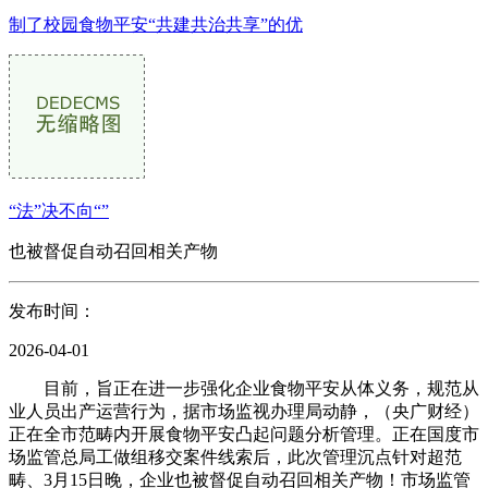
制了校园食物平安“共建共治共享”的优
“法”决不向“”
也被督促自动召回相关产物
发布时间：
2026-04-01
目前，旨正在进一步强化企业食物平安从体义务，规范从
业人员出产运营行为，据市场监视办理局动静，（央广财经）
正在全市范畴内开展食物平安凸起问题分析管理。正在国度市
场监管总局工做组移交案件线索后，此次管理沉点针对超范
畴、3月15日晚，企业也被督促自动召回相关产物！市场监管