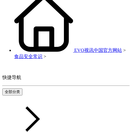
EVO视讯中国官方网站
>
食品安全常识
>
快捷导航
全部分类