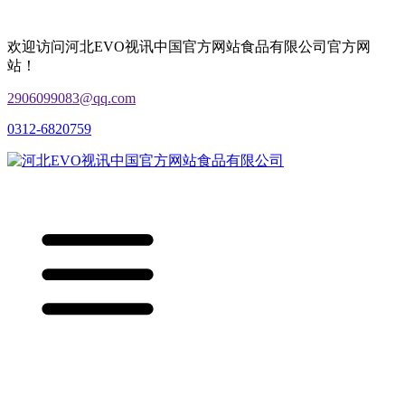
欢迎访问河北EVO视讯中国官方网站食品有限公司官方网
站！
2906099083@qq.com
0312-6820759