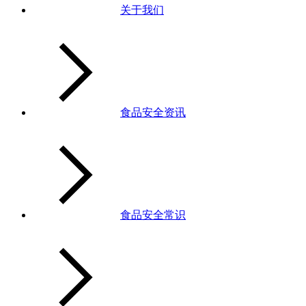
关于我们
食品安全资讯
食品安全常识