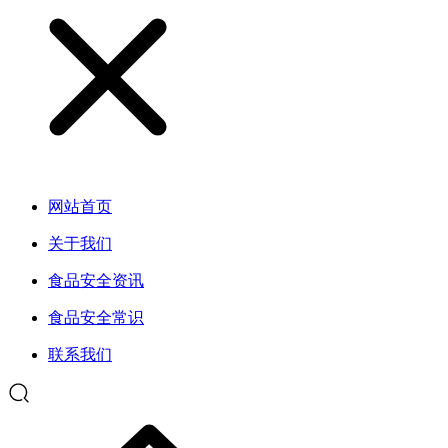
网站首页
关于我们
食品安全资讯
食品安全常识
联系我们