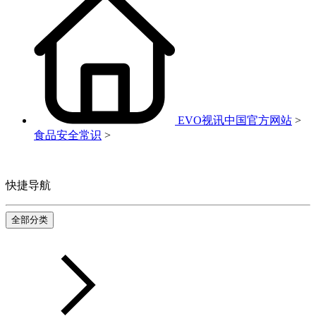
EVO视讯中国官方网站
>
食品安全常识
>
快捷导航
全部分类