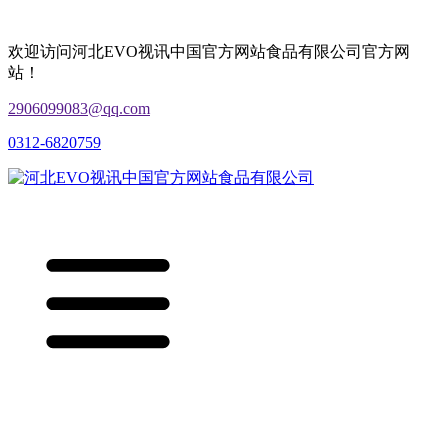
欢迎访问河北EVO视讯中国官方网站食品有限公司官方网
站！
2906099083@qq.com
0312-6820759