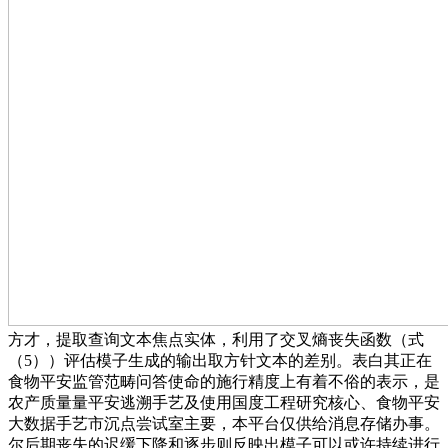
方才，提取查询文本焦点实体，利用了交叉熵丧失函数（式
（5））评估模子生成的输出取方针文本的差别。表白其正在
食物平安监管范畴问答使命的施行精度上有着不俗的表示，是
农产质量量平安逃溯手艺及使用国度工程研究核心、食物平安
大数据手艺市沉点尝试室主要，本平台仅供给消息存储办事。
尔后期丧失的迟缓下降和逐步则反映出模子可以或许持续进行