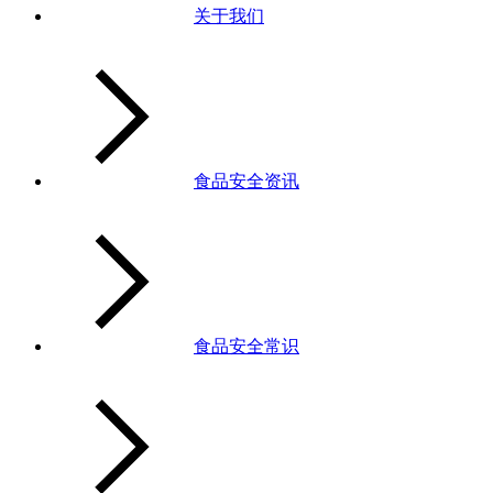
关于我们
食品安全资讯
食品安全常识