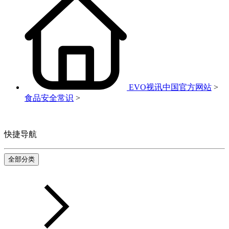
EVO视讯中国官方网站
>
食品安全常识
>
快捷导航
全部分类