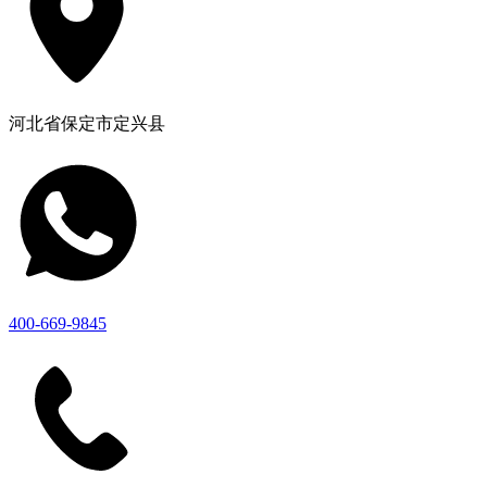
河北省保定市定兴县
400-669-9845