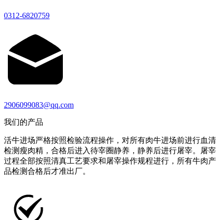
0312-6820759
2906099083@qq.com
我们的产品
活牛进场严格按照检验流程操作，对所有肉牛进场前进行血清
检测瘦肉精，合格后进入待宰圈静养，静养后进行屠宰。屠宰
过程全部按照清真工艺要求和屠宰操作规程进行，所有牛肉产
品检测合格后才准出厂。