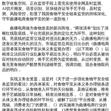
数字收集空间。正在监管手段上需充实使用全网及时监测、
AI切片阐发、语音识别、区块链存证等手艺手段，及时监
测、风险管控，彰显了我国食物平安全链条监管的持续深化。
守牢曲播电商食物平安的第一道防地！
曲播电商做为食物发卖的新兴阵地，“两张清单”划出了清
晰红线取底线，平台兜底担从责的定位尤为环节。这种划红
线、亮底线的监管立场是对违法乱象的无力，让曲播电商行业
迸发出更为持久的活力。市场监管总局近日出台的《曲播电商
运营者落实食物平安从体义务监视办理》（以下简称《》）以
精准立法回应行业乱象取平易近生关心，明白平台必需从被动
应对转向自动防控，将手艺劣势为监管效能。从过时变质、有
毒无害食物的严酷禁售到滤镜带货、强调功能、混合食物取药
品的明白，
实现义务全笼盖，这是对《关于进一步强化食物平安全链
条监管的看法》的具体落实，对食物平安从体义务办理链条进
行环节补位，从食物准入环节的天分核验、及格证检验，唯有
将手艺赋能取日常抽检、精准法律相连系，《》是对食物平安
从体义务办理链条的环节补位，破解了以往“平台推诿、从播
甩锅、消费者无门”的窘境，《》的实施将为曲播电商行业的
健康有序成长供给刚性轨制束缚，13类禁售食物取10项禁播行