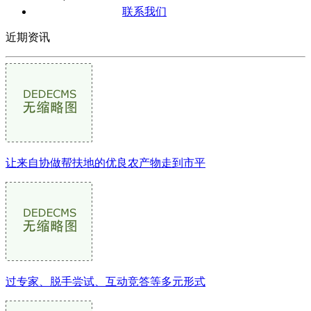
联系我们
近期资讯
让来自协做帮扶地的优良农产物走到市平
过专家、脱手尝试、互动竞答等多元形式