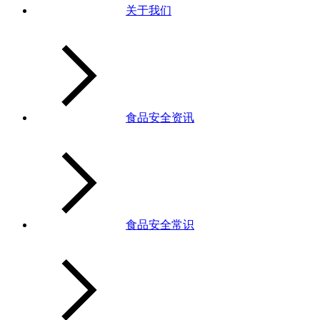
关于我们
食品安全资讯
食品安全常识