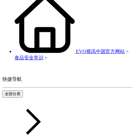
EVO视讯中国官方网站
>
食品安全常识
>
快捷导航
全部分类