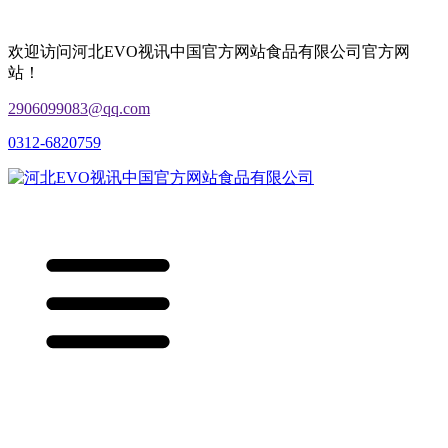
欢迎访问河北EVO视讯中国官方网站食品有限公司官方网
站！
2906099083@qq.com
0312-6820759