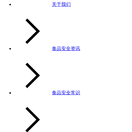
关于我们
食品安全资讯
食品安全常识