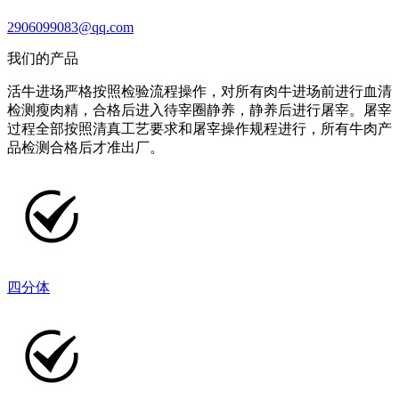
2906099083@qq.com
我们的产品
活牛进场严格按照检验流程操作，对所有肉牛进场前进行血清
检测瘦肉精，合格后进入待宰圈静养，静养后进行屠宰。屠宰
过程全部按照清真工艺要求和屠宰操作规程进行，所有牛肉产
品检测合格后才准出厂。
四分体