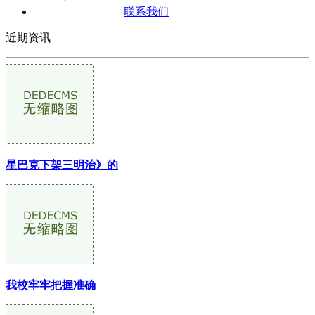
联系我们
近期资讯
星巴克下架三明治》的
我校牢牢把握准确