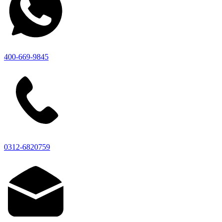
400-669-9845
0312-6820759