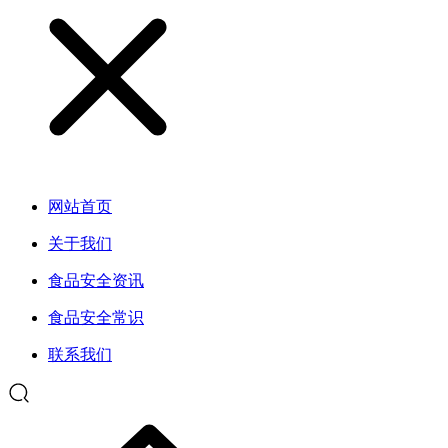
网站首页
关于我们
食品安全资讯
食品安全常识
联系我们