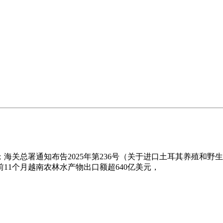
海关总署通知布告2025年第236号（关于进口土耳其养殖和
前11个月越南农林水产物出口额超640亿美元，