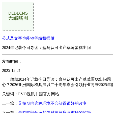
公式及文字也能够等编纂操做
2024年记载今日导读：盒马认可出产草莓蛋糕出问
发布时间：
2025-12-21
超越2024年记载今日导读：盒马认可出产草莓蛋糕出问题；
心？2026亚洲国际模具展以二十周年嘉会引领行业将来2025年
关键词：EVO视讯中国官方网站
上一篇：
见短期内这种环境不会获得很好的改变
下一篇：
是监管部分应加强对剩菜盲盒市场的监管