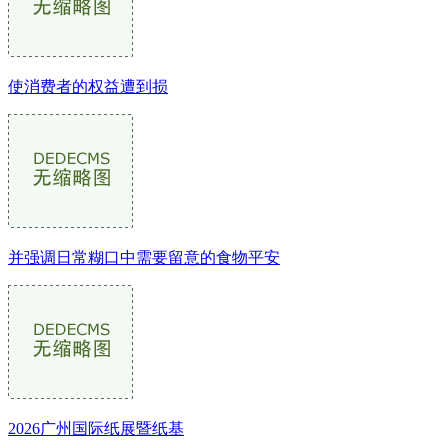
使消费者的权益遭到损
并强调日常糊口中需要留意的食物平安
2026广州国际纸展暨纸基