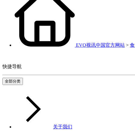
EVO视讯中国官方网站
>
食
快捷导航
全部分类
关于我们