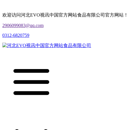
欢迎访问河北EVO视讯中国官方网站食品有限公司官方网站！
2906099083@qq.com
0312-6820759