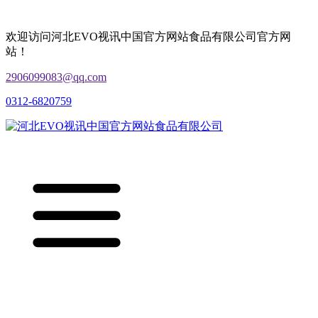
欢迎访问河北EVO视讯中国官方网站食品有限公司官方网
站！
2906099083@qq.com
0312-6820759