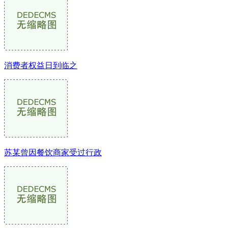
消费者权益日到临之
苏某曾因餐饮商家受过行政