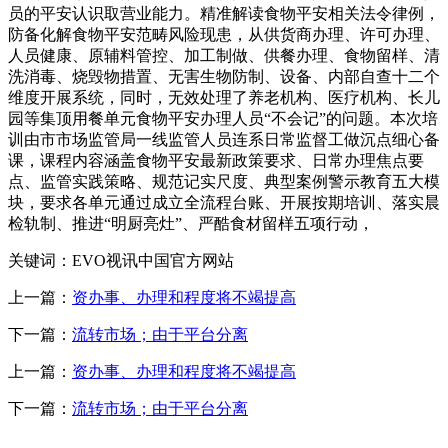
员的平安认识取营业能力。精准解读食物平安相关法令律例，
防备化解食物平安范畴风险现患，从供货商办理、许可办理、
人员健康、原辅料管控、加工制做、供餐办理、食物留样、清
洗消毒、烧毁物措置、无害生物防制、设备、内部自查十二个
维度开展系统，同时，无效处理了养老机构、医疗机构、长儿
园等集顶用餐单元食物平安办理人员“不会记”的问题。本次培
训由市市场监管局一线监管人员连系日常监督工做沉点细心备
课，课程内容涵盖食物平安最新政策要求、日常办理焦点要
点、监管实践策略、规范记实尺度、典型案例警示教育五大模
块，要求各单元通过成立全流程台账、开展按期培训、落实晨
检轨制、推进“明厨亮灶”、严酷食材留样五项行动，
关键词：EVO视讯中国官方网站
上一篇：
资办事、办理和程度将不竭提高
下一篇：
流转市场；由于平台分离
上一篇：
资办事、办理和程度将不竭提高
下一篇：
流转市场；由于平台分离