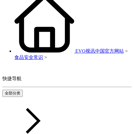
EVO视讯中国官方网站
>
食品安全常识
>
快捷导航
全部分类