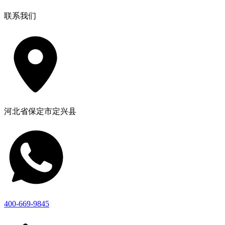
联系我们
河北省保定市定兴县
400-669-9845